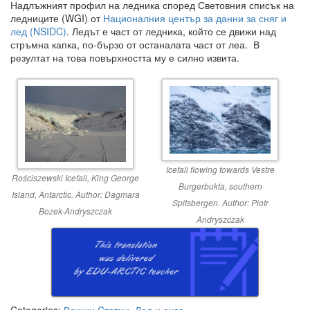
Надлъжният профил на ледника според Световния списък на
ледниците (WGI) от
Националния център за данни за сняг и
лед (NSIDC)
. Ледът е част от ледника, който се движи над
стръмна капка, по-бързо от останалата част от леа. В
резултат на това повърхността му е силно извита.
Icefall flowing towards Vestre
Rościszewski Icefall, King George
Burgerbukta, southern
Island, Antarctic. Author: Dagmara
Spitsbergen. Author: Piotr
Bozek-Andryszczak
Andryszczak