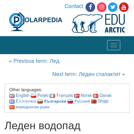
Contact
Toggle
navigation
«
Previous term: Лед
Next term: Леден сталактит
»
Other languages:
English
Polski
Français
Norsk
Dansk
Ελληνικά
български
Русский
Shqip
македонски јазик
Леден водопад