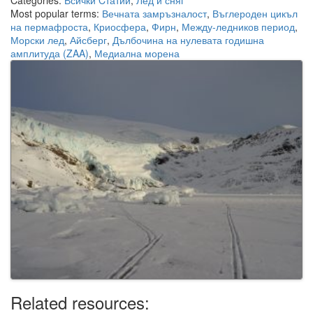
Categories:
Всички Cтатии
,
Лед и сняг
Most popular terms:
Вечната замръзналост
,
Въглероден цикъл
на пермафроста
,
Криосфера
,
Фирн
,
Между-ледников период
,
Морски лед
,
Айсберг
,
Дълбочина на нулевата годишна
амплитуда (ZAA)
,
Медиална морена
Related resources: