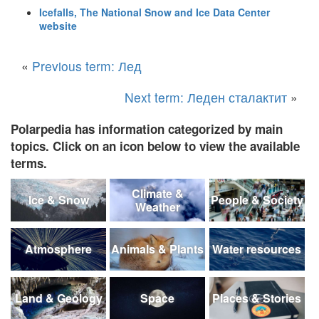
Icefalls, The National Snow and Ice Data Center
website
«
Previous term: Лед
Next term: Леден сталактит
»
Polarpedia has information categorized by main
topics. Click on an icon below to view the available
terms.
Climate &
Ice & Snow
People & Society
Weather
Atmosphere
Animals & Plants
Water resources
Land & Geology
Space
Places & Stories