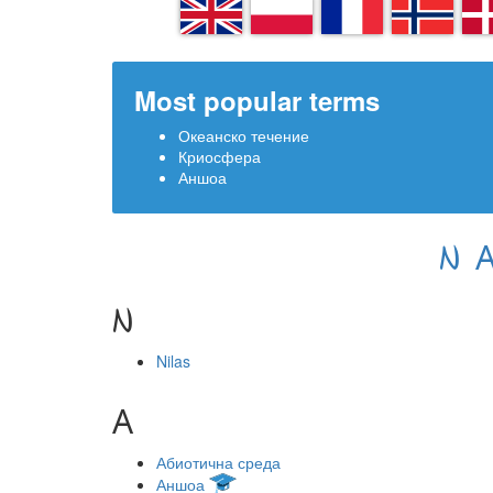
EN
PL
FR
NN
D
Most popular terms
Океанско течение
Криосфера
Аншоа
N
N
Nilas
А
Абиотична среда
Аншоа