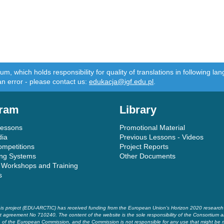
m, which holds responsibility for quality of translations in following 
an error - please contact us:
edukacja@igf.edu.pl
.
ram
Library
Lessons
Promotional Material
dia
Previous Lessons - Videos
ompetitions
Project Reports
ing Systems
Other Documents
 Workshops and Training
s
is project (EDU-ARCTIC) has received funding from the European Union’s Horizon 2020 researc
t agreement No 710240. The content of the website is the sole responsibility of the Consortium a
of the European Commission, and the Commission is not responsible for any use that might be 