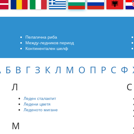
A
RO
IT
EL
BG
RU
SQ
H
Пелагична риба
Между-ледников период
Континентален шелф
А
Б
В
Г
З
К
Л
М
О
П
Р
С
Ф
Л
С
Леден сталактит
Ледени цветя
Леденото мигане
М