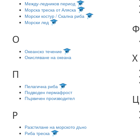
Между-ледников период
Морска треска от Аляска
Морски костур / Скална риба
Морски лед
Ф
О
Океанско течение
Х
Окисляване на океана
П
Пелагична риба
Подводен пермафрост
Ц
Първичен производител
Р
Разстилане на морското дъно
Риба треска