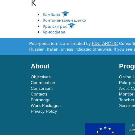
К
Камбала
Континентален шелф
Кралски рак
Криосфера
Polarpedia terms are created by
EDU-ARCTIC
Consortiu
Russian, Italian, unless indicated otherwise. If you see 
About
Prog
Objectives
Online 
Coordination
Polarpe
Consortium
Arctic C
Contacts
Montior
Patronage
Teacher
Work Packages
Session
Privacy Policy
Th
gran