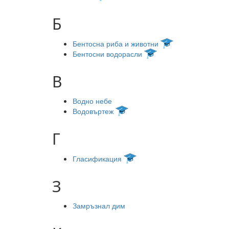
Б
Бентосна риба и животни
Бентосни водорасли
В
Водно небе
Водовъртеж
Г
Гласификация
З
Замръзнал дим