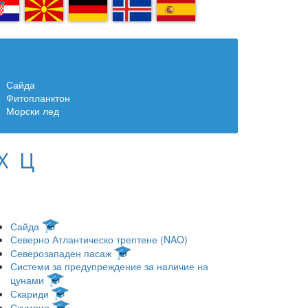
R
MK
DE
IS
ES
Сайда
Фитопланктон
Морски лед
Х
Ц
Сайда
Северно Атлантическо трептене (NAO)
Северозападен пасаж
Системи за предупреждение за наличие на
цунами
Скариди
Скумрия