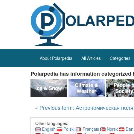
About Polarpedia
All Articles
Categories
Polarpedia has information categorized b
Climate &
People 
Ice & Snow
Weather
Society
«
Previous term: Астрономическая поля
Other languages:
English
Polski
Français
Norsk
Dan