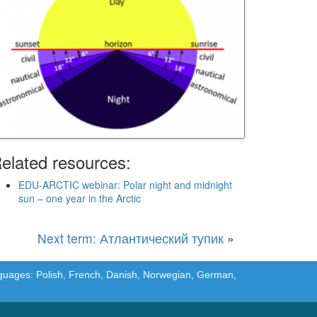
elated resources:
EDU-ARCTIC webinar: Polar night and midnight
sun – one year in the Arctic
Next term: Атлантический тупик
»
languages: Polish, French, Danish, Norwegian, German,