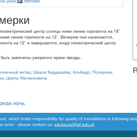
ки јазик
Íslenska
умерки
геометрический центр солнца ниже линии горизонта на 18˚
 ниже линии горизонта на 12˚. Вечером они начинаются,
зонта на 12˚ и завершается, когда геометрический центр
т быть замечены умеренно яркие звезды.
R
олнечный ветер
,
Шкала Кардашёва
,
Альбедо
,
Полярная
ка
,
Циклы Миланковича
рная ночь
m, which holds responsibility for quality of translations in following 
an error - please contact us:
edukacja@igf.edu.pl
.