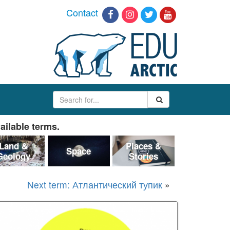
Contact
ailable terms.
Land &
Places &
Space
Geology
Stories
Next term: Атлантический тупик
»