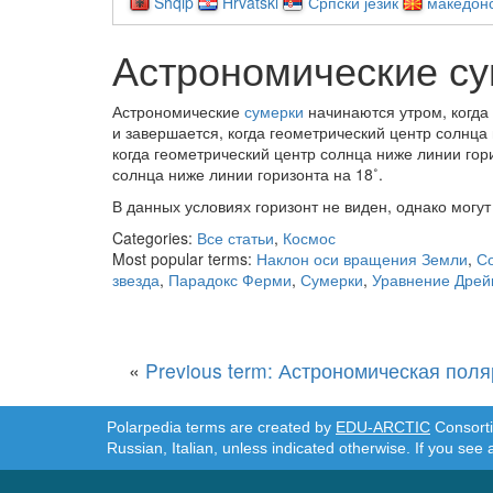
Shqip
Hrvatski
Српски језик
македонс
Астрономические с
Астрономические
сумерки
начинаются утром, когда 
и завершается, когда геометрический центр солнца
когда геометрический центр солнца ниже линии гори
солнца ниже линии горизонта на 18˚.
В данных условиях горизонт не виден, однако могу
Categories:
Все статьи
,
Космос
Most popular terms:
Наклон оси вращения Земли
,
С
звезда
,
Парадокс Ферми
,
Сумерки
,
Уравнение Дрей
«
Previous term: Астрономическая поля
Polarpedia terms are created by
EDU-ARCTIC
Consortiu
Russian, Italian, unless indicated otherwise. If you see 