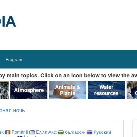
Program
y main topics. Click on an icon below to view the av
&
Animals &
Water
Atmosphere
Plants
resources
рная ночь
sk
Română
Ελληνικά
български
Русский