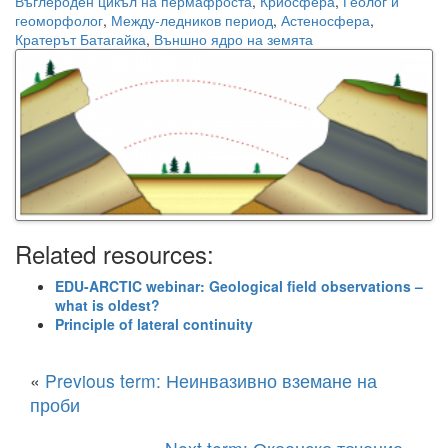
Въглероден цикъл на пермафроста
,
Криосфера
,
Геолог и
геоморфолог
,
Между-ледников период
,
Астеносфера
,
Кратерът Батагайка
,
Външно ядро на земята
Related resources:
EDU-ARCTIC webinar: Geological field observations –
what is oldest?
Principle of lateral continuity
«
Previous term: Неинвазивно вземане на
проби