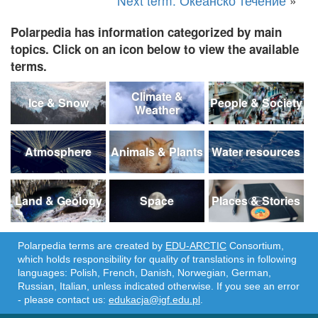
Next term: Океанско течение
»
Polarpedia has information categorized by main
topics. Click on an icon below to view the available
terms.
Climate &
Ice & Snow
People & Society
Weather
Atmosphere
Animals & Plants
Water resources
Land & Geology
Space
Places & Stories
Polarpedia terms are created by
EDU-ARCTIC
Consortium,
which holds responsibility for quality of translations in following
languages: Polish, French, Danish, Norwegian, German,
Russian, Italian, unless indicated otherwise. If you see an error
- please contact us:
edukacja@igf.edu.pl
.