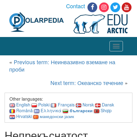
Contact
Toggle
navigation
«
Previous term: Неинвазивно вземане на
проби
Next term: Океанско течение
»
Other languages:
English
Polski
Français
Norsk
Dansk
Română
Ελληνικά
български
Shqip
Hrvatski
македонски јазик
Непрекъснатост