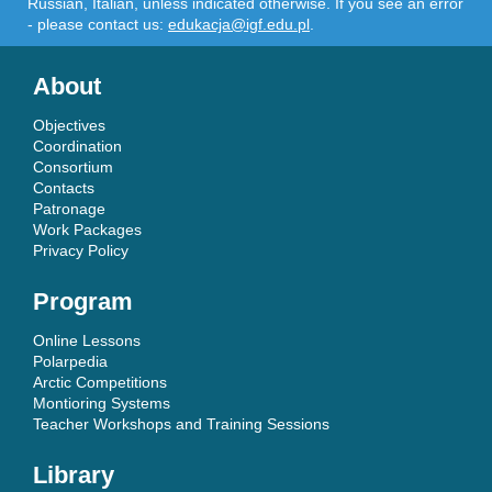
Russian, Italian, unless indicated otherwise. If you see an error
- please contact us:
edukacja@igf.edu.pl
.
About
Objectives
Coordination
Consortium
Contacts
Patronage
Work Packages
Privacy Policy
Program
Online Lessons
Polarpedia
Arctic Competitions
Montioring Systems
Teacher Workshops and Training Sessions
Library