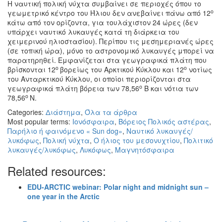
Η ναυτική πολική νύχτα συμβαίνει σε περιοχές όπου το
ο
γεωμετρικό κέντρο του Ήλιου δεν ανεβαίνει πάνω από 12
κάτω από τον ορίζοντα, για τουλάχιστον 24 ώρες (δεν
υπάρχει ναυτικό λυκαυγές κατά τη διάρκεια του
χειμερινού ηλιοστασίου). Περίπου τις μεσημεριανές ώρες
(σε τοπική ώρα), μόνο το αστρονομικό λυκαυγές μπορεί να
παρατηρηθεί. Εμφανίζεται στα γεωγραφικά πλάτη που
ο
ο
βρίσκονται 12
βορείως του Αρκτικού Κύκλου και 12
νοτίως
του Ανταρκτικού Κύκλου, οι οποίοι περιορίζονται στα
ο
γεωγραφικά πλάτη βόρεια των 78,56
Β και νότια των
ο
78,56
Ν.
Categories:
Διάστημα
,
Όλα τα άρθρα
Most popular terms:
Ιονόσφαιρα
,
Βόρειος Πολικός αστέρας
,
Παρήλιο ή φαινόμενο « Sun dog»
,
Ναυτικό λυκαυγές/
λυκόφως
,
Πολική νύχτα
,
Ο ήλιος του μεσονυχτίου
,
Πολιτικό
λυκαυγές/λυκόφως
,
Λυκόφως
,
Μαγνητόσφαιρα
Related resources:
EDU-ARCTIC webinar: Polar night and midnight sun –
one year in the Arctic