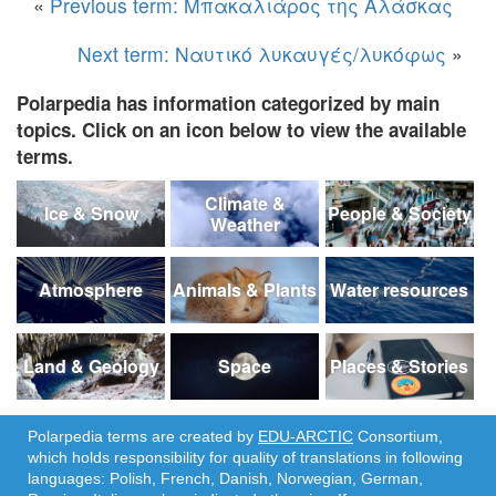
«
Previous term: Μπακαλιάρος της Αλάσκας
Next term: Ναυτικό λυκαυγές/λυκόφως
»
Polarpedia has information categorized by main
topics. Click on an icon below to view the available
terms.
Climate &
Ice & Snow
People & Society
Weather
Atmosphere
Animals & Plants
Water resources
Land & Geology
Space
Places & Stories
Polarpedia terms are created by
EDU-ARCTIC
Consortium,
which holds responsibility for quality of translations in following
languages: Polish, French, Danish, Norwegian, German,