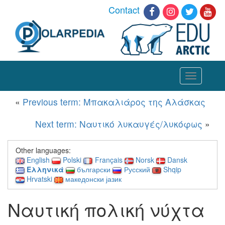
Contact
Toggle
navigation
«
Previous term: Μπακαλιάρος της Αλάσκας
Next term: Ναυτικό λυκαυγές/λυκόφως
»
Other languages:
English
Polski
Français
Norsk
Dansk
Ελληνικά
български
Русский
Shqip
Hrvatski
македонски јазик
Ναυτική πολική νύχτα