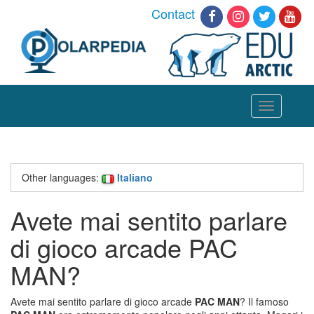
Contact
Toggle
navigation
Other languages:
Italiano
Avete mai sentito parlare
di gioco arcade PAC
MAN?
Avete mai sentito parlare di gioco arcade
PAC MAN
? Il famoso