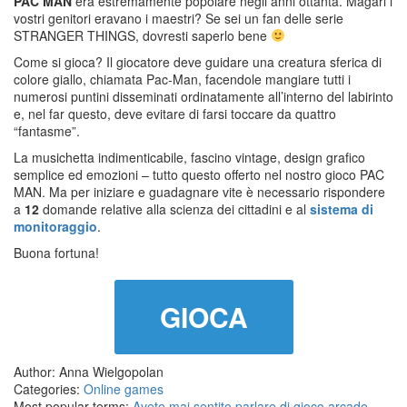
PAC MAN
era estremamente popolare negli anni ottanta. Magari i
vostri genitori eravano i maestri? Se sei un fan delle serie
STRANGER THINGS, dovresti saperlo bene
Come si gioca? Il giocatore deve guidare una creatura sferica di
colore giallo, chiamata Pac-Man, facendole mangiare tutti i
numerosi puntini disseminati ordinatamente all’interno del labirinto
e, nel far questo, deve evitare di farsi toccare da quattro
“fantasme”.
La musichetta indimenticabile, fascino vintage, design grafico
semplice ed emozioni – tutto questo offerto nel nostro gioco PAC
MAN. Ma per iniziare e guadagnare vite è necessario rispondere
a
12
domande relative alla scienza dei cittadini e al
sistema di
monitoraggio
.
Buona fortuna!
GIOCA
Author: Anna Wielgopolan
Categories:
Online games
Most popular terms:
Avete mai sentito parlare di gioco arcade