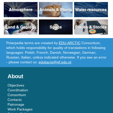
Atmosphere
Animals & Plants
Water resources
Land & Geology
Space
Places & Stories
Polarpedia terms are created by
EDU-ARCTIC
Consortium,
which holds responsibility for quality of translations in following
languages: Polish, French, Danish, Norwegian, German,
Russian, Italian, unless indicated otherwise. If you see an error
- please contact us:
edukacja@igf.edu.pl
.
About
Objectives
Coordination
Consortium
Contacts
Patronage
Work Packages