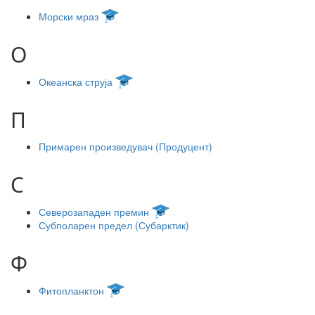
Морски мраз
О
Океанска струја
П
Примарен произведувач (Продуцент)
С
Северозападен премин
Субполарен предел (Субарктик)
Ф
Фитопланктон