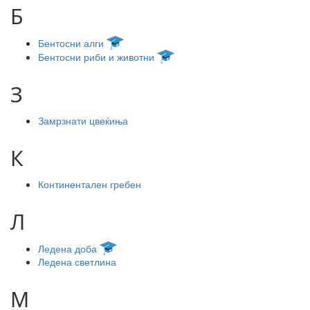
Б
Бентосни алги
Бентосни риби и животни
З
Замрзнати цвеќиња
К
Континентален гребен
Л
Ледена доба
Ледена светлина
М