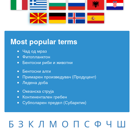
IT
EL
BG
RU
SQ
HR
MK
DE
IS
ES
Most popular terms
Чад од мраз
Фитопланктон
Бентосни риби и животни
Бентосни алги
Примарен произведувач (Продуцент)
Ледена доба
Океанска струја
Континентален гребен
Субполарен предел (Субарктик)
Б
З
К
Л
М
О
П
С
Ф
Ч
Ш