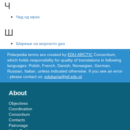
Ч
Чад од мраз
Ш
Ширење на морското дно
Polarpedia terms are created by
EDU-ARCTIC
Consortium,
which holds responsibility for quality of translations in following
languages: Polish, French, Danish, Norwegian, German,
Russian, Italian, unless indicated otherwise. If you see an error
- please contact us:
edukacja@igf.edu.pl
.
About
Objectives
Coordination
Consortium
Contacts
Patronage