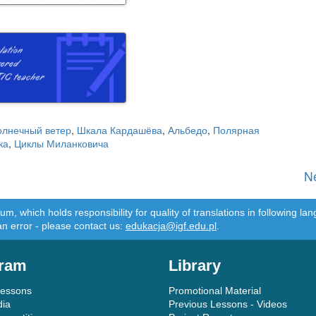
олнечный ветер
,
Шкала Кардашёва
,
Альбедо
,
Полярная
ка
,
Циклы Миланковича
N
m, which holds responsibility for quality of translations in following 
an error - please contact us:
edukacja@igf.edu.pl
.
ram
Library
Lessons
Promotional Material
dia
Previous Lessons - Videos