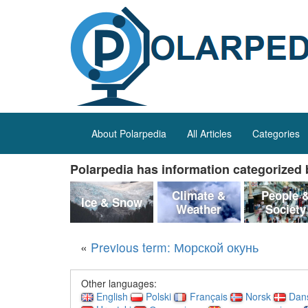
About Polarpedia
All Articles
Categories
Polarpedia has information categorized b
Climate &
People 
Ice & Snow
Weather
Society
«
Previous term: Морской окунь
Other languages:
English
Polski
Français
Norsk
Dan