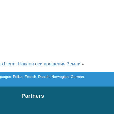
ext term: Наклон оси вращения Земли
»
languages: Polish, French, Danish, Norwegian, German,
Partners