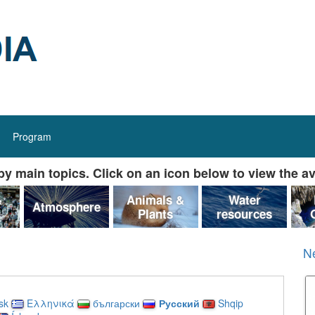
Program
y main topics. Click on an icon below to view the av
&
Animals &
Water
Atmosphere
Plants
resources
N
sk
Ελληνικά
български
Русский
Shqip