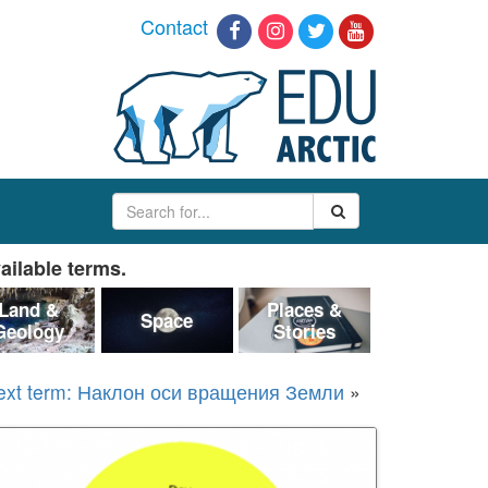
Contact
ailable terms.
Land &
Places &
Space
Geology
Stories
ext term: Наклон оси вращения Земли
»