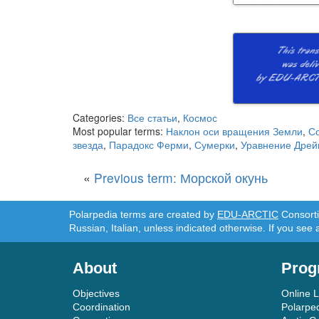
Categories:
Все статьи
,
Космос
Most popular terms:
Наклон оси вращения Земли
,
С
звезда
,
Парадокс Ферми
,
Сумерки
,
Уравнение Дрей
«
Previous term: Морской окунь
Polarpedia terms are created by
EDU-ARCTIC
Consortiu
Russian, Italian, unless indicated otherwise. If you see 
About
Prog
Objectives
Online 
Coordination
Polarpe