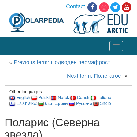
Contact
Toggle
navigation
«
Previous term: Подводен пермафрост
Next term: Полегатост
»
Other languages:
English
Polski
Norsk
Dansk
Italiano
Ελληνικά
български
Русский
Shqip
Поларис (Северна
звезда)