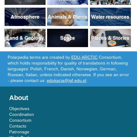
Atmosphere
Animals & Plants
Water resources
Land & Geology
Space
Places & Stories
Polarpedia terms are created by
EDU-ARCTIC
Consortium,
which holds responsibility for quality of translations in following
languages: Polish, French, Danish, Norwegian, German,
Russian, Italian, unless indicated otherwise. If you see an error
- please contact us:
edukacja@igf.edu.pl
.
About
Objectives
Coordination
Consortium
Contacts
Patronage