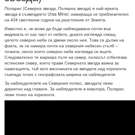
Поларис (Северна звезда, Полярна звезда) е най-ярката
звезда в съзвездието Ursa Minor, намираща се приблизително
на 434 светлинни години на разстояние от Земята.
Известно е, че може да бъде наблюдавана почти във
видимата от нас част от небето, докато изглежда сякащ
цялото северно небе се движи около нея. Това се дължи на
факта, че се намира почти на северния небесен стълб –
точката, около която северно небе изглежда се върти.
Следователно тя маркира пътя на север; полюсът отбелязва
истинския север, което прави Северната звезда важна за
навигацията, тъй като височината на звездата над хоризонта
съвпада точно с географската ширина на наблюдателя.
За наблюдателите на Северния полюс, звездата лежи
директно над главате. За наблюдатели в екватора, Поларис
лежи точно на хоризонта.