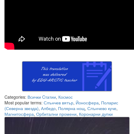
Categories:
Всички Cтатии
,
Космос
Most popular terms:
Слънчев вятър
,
Йоносфера
,
Поларис
(Северна звезда)
,
Албедо
,
Полярна нощ
,
Слънчево куче
,
Магнитосфера
,
Орбитални промени
,
Коронарни дупки