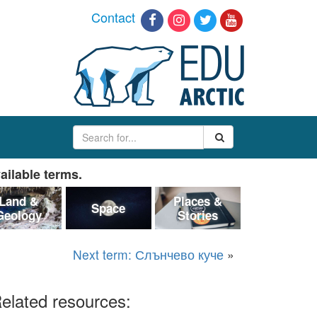
Contact
ailable terms.
Land &
Places &
Space
Geology
Stories
Next term: Слънчево куче
»
elated resources: