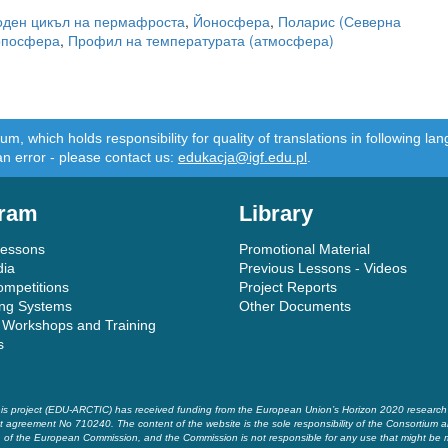
оден цикъл на пермафроста
,
Йоносфера
,
Поларис (Северна
опосфера
,
Профил на температурата (атмосфера)
m, which holds responsibility for quality of translations in following 
an error - please contact us:
edukacja@igf.edu.pl
.
ram
Library
Lessons
Promotional Material
dia
Previous Lessons - Videos
ompetitions
Project Reports
ing Systems
Other Documents
 Workshops and Training
s
is project (EDU-ARCTIC) has received funding from the European Union’s Horizon 2020 researc
t agreement No 710240. The content of the website is the sole responsibility of the Consortium a
of the European Commission, and the Commission is not responsible for any use that might be 