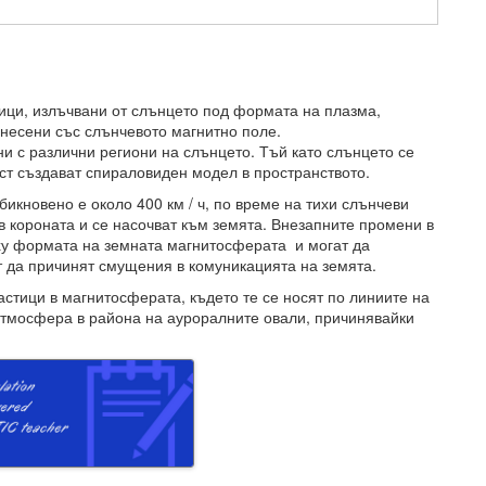
ици, излъчвани от слънцето под формата на плазма,
несени със слънчевото магнитно поле.
ни с различни региони на слънцето. Тъй като слънцето се
ост създават спираловиден модел в пространството.
бикновено е около 400 км / ч, по време на тихи слънчеви
 в короната и се насочват към земята. Внезапните промени в
рху формата на земната магнитосферата и могат да
ат да причинят смущения в комуникацията на земята.
стици в магнитосферата, където те се носят по линиите на
 атмосфера в района на ауроралните овали, причинявайки