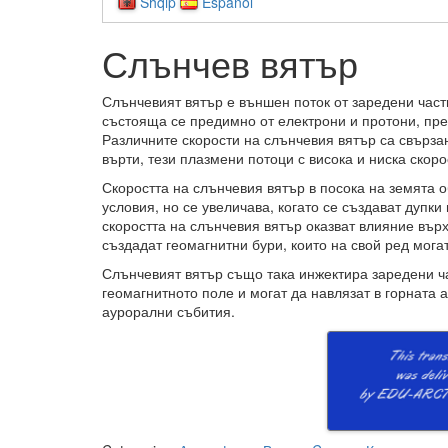
Shqip
Español
Слънчев вятър
Слънчевият вятър е външен поток от заредени част
състояща се предимно от електрони и протони, пре
Различните скорости на слънчевия вятър са свърза
върти, тези плазмени потоци с висока и ниска скор
Скоростта на слънчевия вятър в посока на земята о
условия, но се увеличава, когато се създават дупки
скоростта на слънчевия вятър оказват влияние въ
създадат геомагнитни бури, които на свой ред мог
Слънчевият вятър също така инжектира заредени ча
геомагнитното поле и могат да навлязат в горната
аурорални събития.