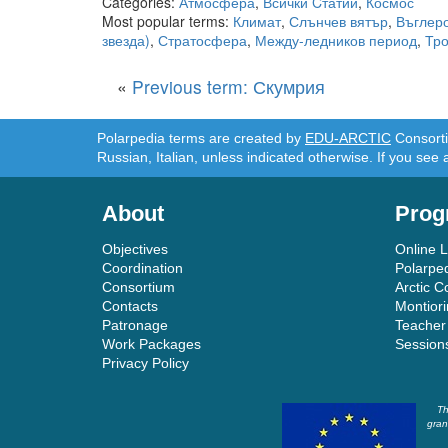
Categories:
Атмосфера
,
Всички Cтатии
,
Космос
Most popular terms:
Климат
,
Слънчев вятър
,
Въглер
звезда)
,
Стратосфера
,
Между-ледников период
,
Тр
«
Previous term: Скумрия
Polarpedia terms are created by
EDU-ARCTIC
Consortiu
Russian, Italian, unless indicated otherwise. If you see 
About
Prog
Objectives
Online 
Coordination
Polarpe
Consortium
Arctic C
Contacts
Montior
Patronage
Teacher
Work Packages
Session
Privacy Policy
Th
gran