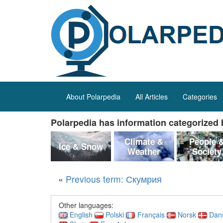
About Polarpedia
All Articles
Categories
Polarpedia has information categorized b
Climate &
People 
Ice & Snow
Weather
Society
«
Previous term: Скумрия
Other languages:
English
Polski
Français
Norsk
Dan