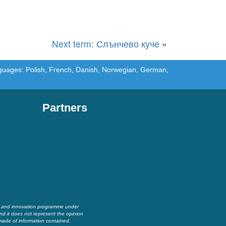
Next term: Слънчево куче
»
languages: Polish, French, Danish, Norwegian, German,
Partners
h and innovation programme under
nd it does not represent the opinion
made of information contained.