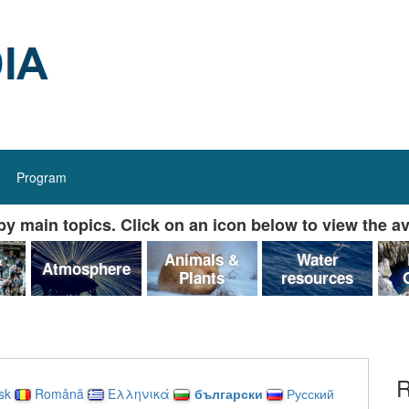
Program
y main topics. Click on an icon below to view the av
&
Animals &
Water
Atmosphere
Plants
resources
R
sk
Română
Ελληνικά
български
Русский