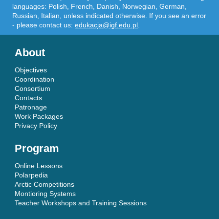
languages: Polish, French, Danish, Norwegian, German,
Russian, Italian, unless indicated otherwise. If you see an error
- please contact us:
edukacja@igf.edu.pl
.
About
Objectives
Coordination
Consortium
Contacts
Patronage
Work Packages
Privacy Policy
Program
Online Lessons
Polarpedia
Arctic Competitions
Montioring Systems
Teacher Workshops and Training Sessions