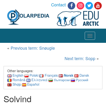
Contact
Toggle
navigation
«
Previous term: Snøugle
Next term: Sopp
»
Other languages:
English
Polski
Français
Norsk
Dansk
Română
Ελληνικά
български
Русский
Shqip
Español
Solvind