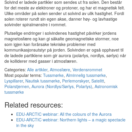
Solvind er ladede partikler som sendes ut fra solen. Den består
for det meste av elektroner og protoner, og har et magnetisk felt.
Ulike områder på solen sender ut solvind av ulik hastighet. Fordi
solen roterer rundt sin egen akse, danner høy- og lavhastige
solvinder spiralmønstre i rommet.
Plutselige endringer i solvindenes hastighet påvirker jordens
magnetosfære og kan gi såkalte geomagnetiske stormer, noe
som igjen kan forårsake tekniske problemer med
kommunikasjonsutstyr på jorden. Solvinden er også opphavet til
de ladede partiklene som gir aurora (polarlys, nordlys, sørlys) når
de kolliderer med gasser i atmosfæren.
Categories:
Alle artikler
,
Atmosfære
,
Verdensrommet
Most popular terms:
Tussmørke
,
Alminnelig tussmørke
,
Lyspillarer
,
Nautisk tussmørke
,
Perlemorskyer
,
Satelitt
,
Polarstjernen
,
Aurora (Nordlys/Sørlys, Polarlys)
,
Astronomisk
tussmørke
Related resources:
EDU-ARCTIC webinar: All the colours of the Aurora
EDU-ARCTIC webinar: Northern lights – a magic spectacle
in the sky