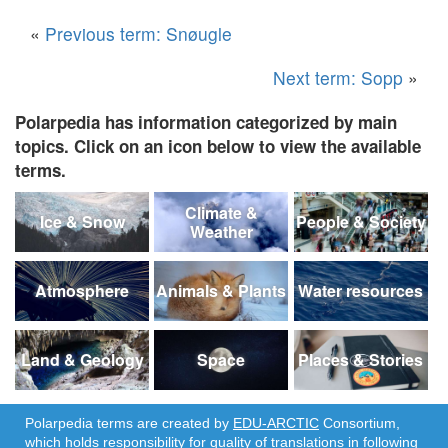
«
Previous term: Snøugle
Next term: Sopp
»
Polarpedia has information categorized by main
topics. Click on an icon below to view the available
terms.
Climate &
Ice & Snow
People & Society
Weather
Atmosphere
Animals & Plants
Water resources
Land & Geology
Space
Places & Stories
Polarpedia terms are created by
EDU-ARCTIC
Consortium,
which holds responsibility for quality of translations in following