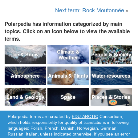
Next term: Rock Moutonnée
»
Polarpedia has information categorized by main
topics. Click on an icon below to view the available
terms.
Climate &
Ice & Snow
People & Society
Weather
Atmosphere
Animals & Plants
Water resources
Land & Geology
Space
Places & Stories
Polarpedia terms are created by
EDU-ARCTIC
Consortium,
which holds responsibility for quality of translations in following
languages: Polish, French, Danish, Norwegian, German,
Russian, Italian, unless indicated otherwise. If you see an error