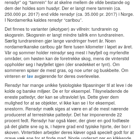
rensdyr” og “tamrein” for at skelne mellem de vilde bestande og
dem der holdes som husdyr.
Der er langt mere tamrein (ca.
250.000 pr. 2017) end vilde rensdyr (ca. 35.000 pr. 2017) i Norge.
I Nordamerika kaldes rensdyr “caribou”.
Det finnes to varianter (økotyper) av villrein: tundrarein og
skogsrein. Skogsrein er langt mindre tallrik enn tundrareinen.
Særlig tundrareinen gjør lange vandringer hvert år. Noen
nordamerikanske caribou går flere tusen kilometer i løpet av året.
Vår og sommer holder reinsdyr seg mest i høyfjell og myrlendte
områder, om høsten kan de foretrekke skog, mens de vinterstid
oppholder seg i høyfjellet igjen (der snødekket er tynt). Om
sommeren spiser de mest gras, og noe urter og buskbeite. Om
vinteren er
lav
avgjørende for deres overlevelse.
Rensdyr har mange unikke fysiologiske tilpasninger til at leve i de
kolde og barske miljøer.
De er for eksempel.
Tilsyneladende de
eneste pattedyr, der kan se ultraviolet lys.
Dette giver dem
mulighed for at se objekter, vi ikke kan se i for eksempel.
snestorm
.
Rensdyr mælk siges at være en af de mest nærende
produceret af terrestriske pattedyr.
Det har imponerende 22
procent fedt.
Rensdyr har også kløer, der giver en god fodfæste
på det glatte sne og is, i højere grad end typiske hjorte, der bor i
skoven.
Vintertiden arbejder deres kløver også specielt godt for at
grave væk sne for at finde mad.
Nogle underart gør en klikkende