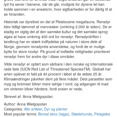
lyd fra sener i benene, når de går, muligvis for dyrene let kan
holde sammen i en snestorm, hvor sigtbarheden er for dårlig til at
se hinanden.
Historisk var dyrelivet en del af Pleistocene megafauna.
Rensdyr
blev tidligt tæmmet af mennesker (omkring 2.000 år siden).
De er
stadig en vigtig del af den samiske kultur og det samiske sprog
siges at have omkring 400 ord for rensdyr.
Rensdyrdriften i
landbrug har en stærk indflydelse på naturen i store dele af
Norge, gennem rensdyrets anvendelse, og fordi de er mulige
bytte for store rovdyr.
På grund af indfødte rettigheder prioriteret
rensdyr frem for andre dyr i disse områder.
Vilde rensdyr er opført som sårbare i den norske og internationale
røde liste (IUCN Red List of Threatened SpeciesTM).
Globalt har
arten oplevet et fald på 40 procent i løbet af de sidste 25 år.
Klimaændringer påvirker dem på flere måder.
Dets parasitter som
myg og bremser bliver mere talrige i nord, og adgangen til mad
om vinteren bliver hårdere, fordi sneen er nede.
Skrevet af: Anna Wielgopolan
Author: Anna Wielgopolan
Categories:
Alle artikler
,
Dyr og planter
Most popular terms:
Boreal skov (tajga)
,
Slædehunde
,
Pelagiske