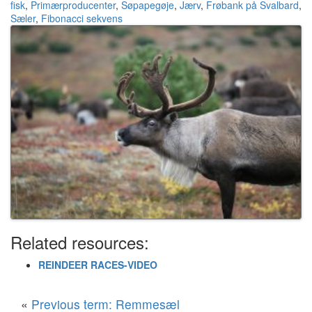
fisk
,
Primærproducenter
,
Søpapegøje
,
Jærv
,
Frøbank på Svalbard
,
Sæler
,
Fibonacci sekvens
Related resources:
REINDEER RACES-VIDEO
«
Previous term: Remmesæl