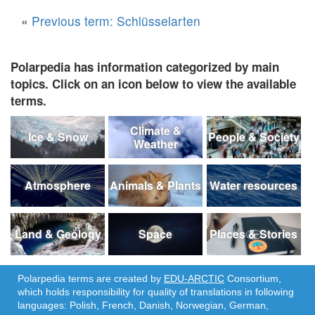
«
Previous term: Schlüsselarten
Polarpedia has information categorized by main
topics. Click on an icon below to view the available
terms.
Climate &
Ice & Snow
People & Society
Weather
Atmosphere
Animals & Plants
Water resources
Land & Geology
Space
Places & Stories
Polarpedia terms are created by
EDU-ARCTIC
Consortium,
which holds responsibility for quality of translations in following
languages: Polish, French, Danish, Norwegian, German,