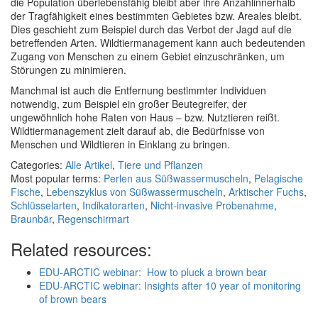
die Population überlebensfähig bleibt aber ihre Anzahlinnerhalb
der Tragfähigkeit eines bestimmten Gebietes bzw. Areales bleibt.
Dies geschieht zum Beispiel durch das Verbot der Jagd auf die
betreffenden Arten. Wildtiermanagement kann auch bedeutenden
Zugang von Menschen zu einem Gebiet einzuschränken, um
Störungen zu minimieren.
Manchmal ist auch die Entfernung bestimmter Individuen
notwendig, zum Beispiel ein großer Beutegreifer, der
ungewöhnlich hohe Raten von Haus – bzw. Nutztieren reißt.
Wildtiermanagement zielt darauf ab, die Bedürfnisse von
Menschen und Wildtieren in Einklang zu bringen.
Categories:
Alle Artikel
,
Tiere und Pflanzen
Most popular terms:
Perlen aus Süßwassermuscheln
,
Pelagische
Fische
,
Lebenszyklus von Süßwassermuscheln
,
Arktischer Fuchs
,
Schlüsselarten
,
Indikatorarten
,
Nicht-invasive Probenahme
,
Braunbär
,
Regenschirmart
Related resources:
EDU-ARCTIC webinar: How to pluck a brown bear
EDU-ARCTIC webinar: Insights after 10 year of monitoring
of brown bears