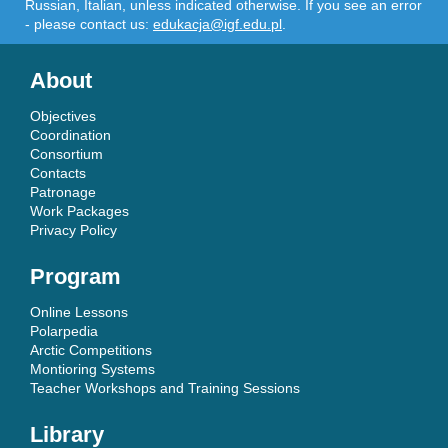
Russian, Italian, unless indicated otherwise. If you see an error
- please contact us:
edukacja@igf.edu.pl
.
About
Objectives
Coordination
Consortium
Contacts
Patronage
Work Packages
Privacy Policy
Program
Online Lessons
Polarpedia
Arctic Competitions
Montioring Systems
Teacher Workshops and Training Sessions
Library