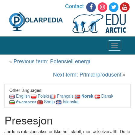
Contact
Toggle
navigation
«
Previous term: Potensiell energi
Next term: Primærprodusent
»
Other languages:
English
Polski
Français
Norsk
Dansk
български
Shqip
Íslenska
Presesjon
Jordens rotasjonsakse er ikke helt stabil, men «skjelver» litt. Dette