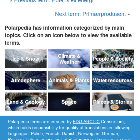
Next term: Primærprodusent
»
Polarpedia has information categorized by main
topics. Click on an icon below to view the available
terms.
Climate &
Ice & Snow
People & Society
Weather
Atmosphere
Animals & Plants
Water resources
Land & Geology
Space
Places & Stories
Polarpedia terms are created by
EDU-ARCTIC
Consortium,
which holds responsibility for quality of translations in following
languages: Polish, French, Danish, Norwegian, German,
Russian, Italian, unless indicated otherwise. If you see an error