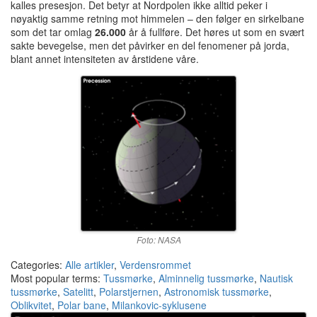
kalles presesjon. Det betyr at Nordpolen ikke alltid peker i
nøyaktig samme retning mot himmelen – den følger en sirkelbane
som det tar omlag
26.000
år å fullføre. Det høres ut som en svært
sakte bevegelse, men det påvirker en del fenomener på jorda,
blant annet intensiteten av årstidene våre.
Foto: NASA
Categories:
Alle artikler
,
Verdensrommet
Most popular terms:
Tussmørke
,
Alminnelig tussmørke
,
Nautisk
tussmørke
,
Satelitt
,
Polarstjernen
,
Astronomisk tussmørke
,
Oblikvitet
,
Polar bane
,
Milankovic-syklusene