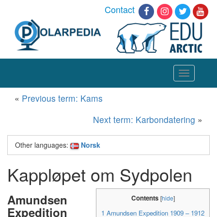
Contact
Toggle
navigation
«
Previous term: Kams
Next term: Karbondatering
»
Other languages:
Norsk
Kappløpet om Sydpolen
Amundsen
Contents
[
hide
]
Expedition
1
Amundsen Expedition 1909 – 1912