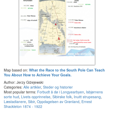
Map based on:
What the Race to the South Pole Can Teach
You About How to Achieve Your Goals.
Author: Jerzy Giżejewski
Categories:
Alle artikler
,
Steder og historier
Most popular terms:
Forbudt å dø i Longyearbyen
,
Isbjørnens
sorte hud
,
Livets opprinnelse
,
Sibirske folk
,
Inuitt strupesang
,
Læstadianere
,
Sibir
,
Oppdagelsen av Grønland
,
Ernest
Shackleton 1874 - 1922