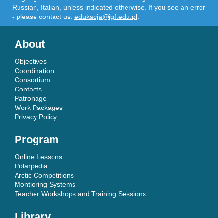
Russian, Italian, unless indicated otherwise. If you see an error
- please contact us:
edukacja@igf.edu.pl
.
About
Objectives
Coordination
Consortium
Contacts
Patronage
Work Packages
Privacy Policy
Program
Online Lessons
Polarpedia
Arctic Competitions
Montioring Systems
Teacher Workshops and Training Sessions
Library