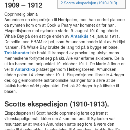
1909 – 1912
2
Scotts ekspedisjon (1910-1913).
Opprinnelig planla
Amundsen en ekspedisjon til Nordpolen, men han endret planene
da nyheten kom om at Cook & Peary var kommet dit før han.
Ekspedisjonen mot sydpolen startet 9. august 1910, og nådde
Whale Bay på den østlige enden av
Antarktis
14. januar 1911.
De seilte med FRAM skipet, som Amundsen hadde lånt av Fridtjof
Nansen. På Whale Bay brukte de lang tid på å bygge en base.
Trekkhunder
ble brukt til transport av proviant og utstyr, mens
menneskene forflyttet seg på ski. Alle var erfarne skiløpere. De la
ut fra basen mot polpunktet 19. oktober 1911. De klarte å finne en
vei til
Antarktika
platået gjennom Heibergsbreen. Amundsen
nådde polen 14. desember 1911. Ekspedisjonen tilbrakte 4 dager
der, og gjennomførte astronomiske målinger for å sikre at de
faktisk hadde nådd polpunktet. Det tok 32 dager å gå tilbake til
basen.
Scotts ekspedisjon (1910-1913).
Ekspedisjonen til Scott hadde opprinnelig først og fremst
vitenskapelige mål. Idéen om å komme først til Sydpolen var
resultatet av at rivalen Amundsen satte seg fore å være den
første til å polpunktet. I motsetning til Amundsen, brukte Scott’s