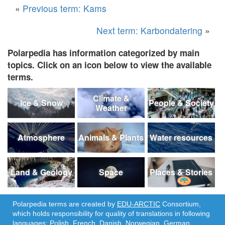
«
Previous term: Kams
Next term: Karbondatering
»
Polarpedia has information categorized by main
topics. Click on an icon below to view the available
terms.
Climate &
Ice & Snow
People & Society
Weather
Atmosphere
Animals & Plants
Water resources
Land & Geology
Space
Places & Stories
Polarpedia terms are created by
EDU-ARCTIC
Consortium,
which holds responsibility for quality of translations in following
languages: Polish, French, Danish, Norwegian, German,