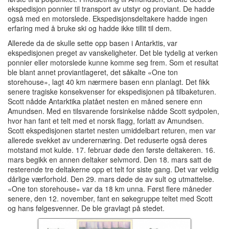
ekspedisjon ponnier til transport av utstyr og proviant. De hadde
også med en motorslede. Ekspedisjonsdeltakere hadde ingen
erfaring med å bruke ski og hadde ikke tillit til dem.
Allerede da de skulle sette opp basen i Antarktis, var
ekspedisjonen preget av vanskeligheter. Det ble tydelig at verken
ponnier eller motorslede kunne komme seg frem. Som et resultat
ble blant annet proviantlageret, det såkalte «One ton
storehouse», lagt 40 km nærmere basen enn planlagt. Det fikk
senere tragiske konsekvenser for ekspedisjonen på tilbaketuren.
Scott nådde Antarktika platået nesten en måned senere enn
Amundsen. Med en tilsvarende forsinkelse nådde Scott sydpolen,
hvor han fant et telt med et norsk flagg, forlatt av Amundsen.
Scott ekspedisjonen startet nesten umiddelbart returen, men var
allerede svekket av underernæring. Det reduserte også deres
motstand mot kulde. 17. februar døde den første deltakeren. 16.
mars begikk en annen deltaker selvmord. Den 18. mars satt de
resterende tre deltakerne opp et telt for siste gang. Det var veldig
dårlige værforhold. Den 29. mars døde de av sult og utmattelse.
«One ton storehouse» var da 18 km unna. Først flere måneder
senere, den 12. november, fant en søkegruppe teltet med Scott
og hans følgesvenner. De ble gravlagt på stedet.