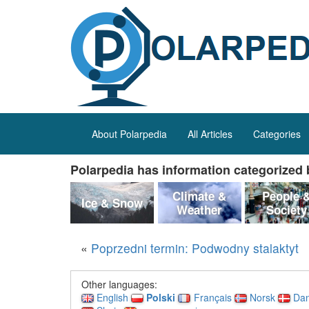
About Polarpedia
All Articles
Categories
Polarpedia has information categorized b
Climate &
People 
Ice & Snow
Weather
Society
«
Poprzedni termin: Podwodny stalaktyt
Other languages:
English
Polski
Français
Norsk
Da