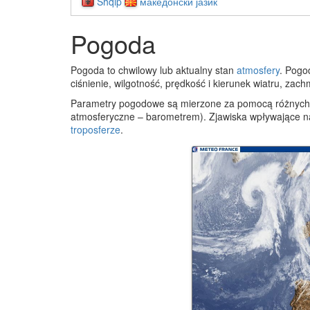
Shqip
македонски јазик
Pogoda
Pogoda to chwilowy lub aktualny stan
atmosfery
. Pogo
ciśnienie, wilgotność, prędkość i kierunek wiatru, zac
Parametry pogodowe są mierzone za pomocą różnych i
atmosferyczne – barometrem). Zjawiska wpływające na
troposferze
.