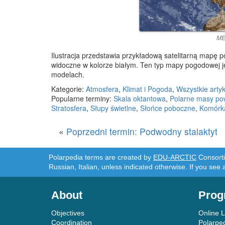
ME
Ilustracja przedstawia przykładową satelitarną mapę 
widoczne w kolorze białym. Ten typ mapy pogodowej j
modelach.
Kategorie:
Atmosfera
,
Klimat i Pogoda
,
Wszystkie arty
Popularne terminy:
Skala oktantowa
,
Polarne masy po
Stratosfera
,
Słupy świetlne
,
Słońce poboczne
,
Komórk
«
Poprzedni termin: Podwodny stalaktyt
Polarpedia terms are created by
EDU-ARCTIC
Consortiu
Russian, Italian, unless indicated otherwise. If you see 
About
Prog
Objectives
Online 
Coordination
Polarpe