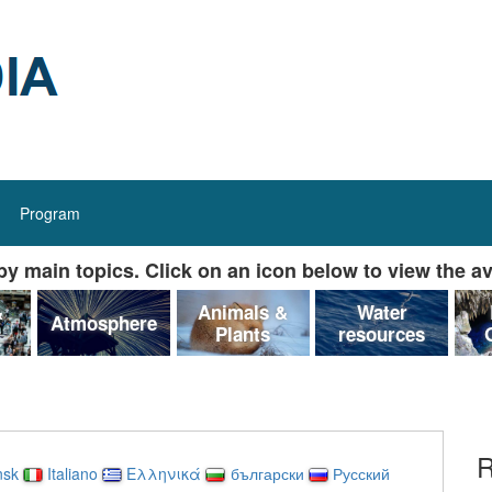
Program
y main topics. Click on an icon below to view the av
&
Animals &
Water
Atmosphere
Plants
resources
R
nsk
Italiano
Ελληνικά
български
Русский