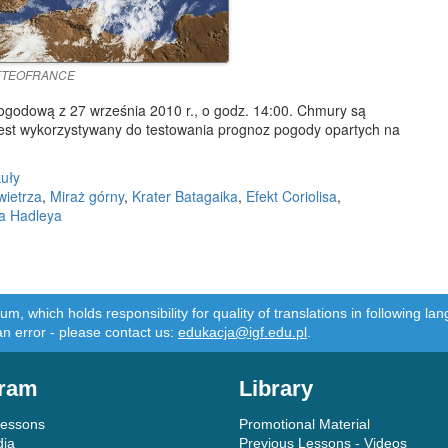
TEOFRANCE
pogodową z 27 września 2010 r., o godz. 14:00. Chmury są
est wykorzystywany do testowania prognoz pogody opartych na
kuły
wietrza
,
Miraż górny
,
Krater Batagaika
,
Efekt Coriolisa
,
a Hadleya
m, which holds responsibility for quality of translations in following 
an error - please contact us:
edukacja@igf.edu.pl
.
ram
Library
Lessons
Promotional Material
dia
Previous Lessons - Videos