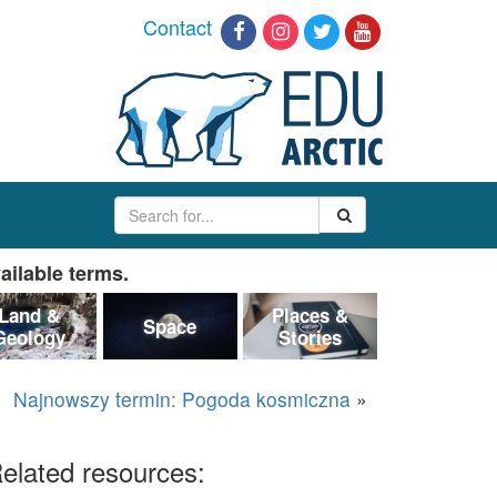
Contact
ailable terms.
Land &
Places &
Space
Geology
Stories
Najnowszy termin: Pogoda kosmiczna
»
elated resources: