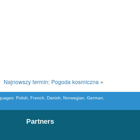
Najnowszy termin: Pogoda kosmiczna
»
languages: Polish, French, Danish, Norwegian, German,
Partners