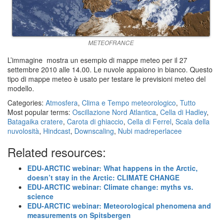
METEOFRANCE
L’immagine mostra un esempio di mappe meteo per il 27
settembre 2010 alle 14.00. Le nuvole appaiono in bianco. Questo
tipo di mappe meteo è usato per testare le previsioni meteo del
modello.
Categories:
Atmosfera
,
Clima e Tempo meteorologico
,
Tutto
Most popular terms:
Oscillazione Nord Atlantica
,
Cella di Hadley
,
Batagaika cratere
,
Carota di ghiaccio
,
Cella di Ferrel
,
Scala della
nuvolosità
,
Hindcast
,
Downscaling
,
Nubi madreperlacee
Related resources:
EDU-ARCTIC webinar: What happens in the Arctic,
doesn’t stay in the Arctic: CLIMATE CHANGE
EDU-ARCTIC webinar: Climate change: myths vs.
science
EDU-ARCTIC webinar: Meteorological phenomena and
measurements on Spitsbergen