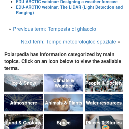
EDU-ARCTIC webinar: Designing a weather forecast
EDU-ARCTIC webinar: The LIDAR (Light Detection and
Ranging)
«
Previous term: Tempesta di ghiaccio
Next term: Tempo meteorologico spaziale
»
Polarpedia has information categorized by main
topics. Click on an icon below to view the available
terms.
Climate &
Ice & Snow
People & Society
Weather
Atmosphere
Animals & Plants
Water resources
Land & Geology
Space
Places & Stories