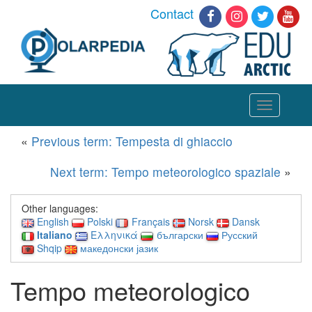
Contact
Toggle
navigation
«
Previous term: Tempesta di ghiaccio
Next term: Tempo meteorologico spaziale
»
Other languages:
English
Polski
Français
Norsk
Dansk
Italiano
Ελληνικά
български
Русский
Shqip
македонски јазик
Tempo meteorologico