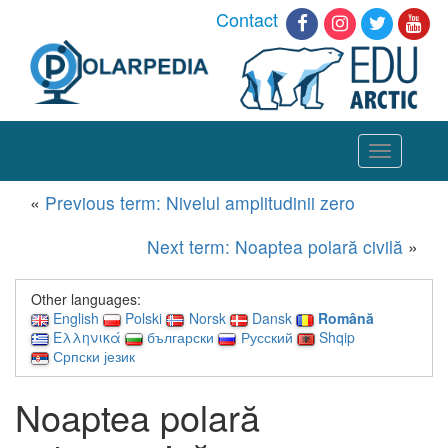
Contact
Toggle
navigation
«
Previous term: Nivelul amplitudinii zero
Next term: Noaptea polară civilă
»
Other languages:
English
Polski
Norsk
Dansk
Română
Ελληνικά
български
Русский
Shqip
Српски језик
Noaptea polară