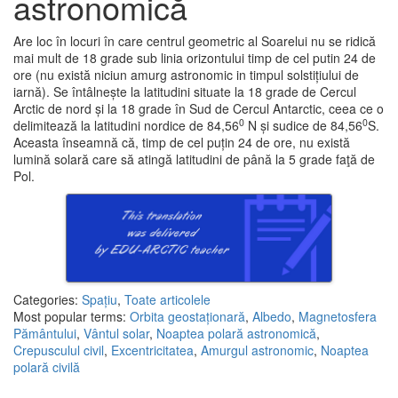
astronomică
Are loc în locuri în care centrul geometric al Soarelui nu se ridică
mai mult de 18 grade sub linia orizontului timp de cel putin 24 de
ore (nu există niciun amurg astronomic in timpul solstițiului de
iarnă). Se întâlnește la latitudini situate la 18 grade de Cercul
Arctic de nord și la 18 grade în Sud de Cercul Antarctic, ceea ce o
0
0
delimitează la latitudini nordice de 84,56
N și sudice de 84,56
S.
Aceasta înseamnă că, timp de cel puțin 24 de ore, nu există
lumină solară care să atingă latitudini de până la 5 grade faţă de
Pol.
Categories:
Spațiu
,
Toate articolele
Most popular terms:
Orbita geostaționară
,
Albedo
,
Magnetosfera
Pământului
,
Vântul solar
,
Noaptea polară astronomică
,
Crepusculul civil
,
Excentricitatea
,
Amurgul astronomic
,
Noaptea
polară civilă