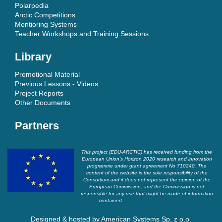
Polarpedia
Arctic Competitions
Montioring Systems
Teacher Workshops and Training Sessions
Library
Promotional Material
Previous Lessons - Videos
Project Reports
Other Documents
Partners
This project (EDU-ARCTIC) has received funding from the
European Union’s Horizon 2020 research and innovation
programme under grant agreement No 710240. The
content of the website is the sole responsibility of the
Consortium and it does not represent the opinion of the
European Commission, and the Commission is not
responsible for any use that might be made of information
contained.
Designed & hosted by
American Systems Sp. z o.o.