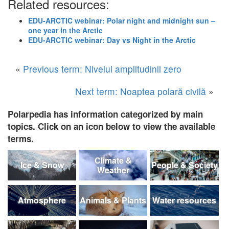
Related resources:
EDU-ARCTIC webinar: Polar night and midnight sun –
one year in the Arctic
EDU-ARCTIC webinar: Day vs Night in the Arctic
«
Previous term: Nivelul amplitudinii zero
Next term: Noaptea polară civilă
»
Polarpedia has information categorized by main
topics. Click on an icon below to view the available
terms.
Climate &
Ice & Snow
People & Society
Weather
Atmosphere
Animals & Plants
Water resources