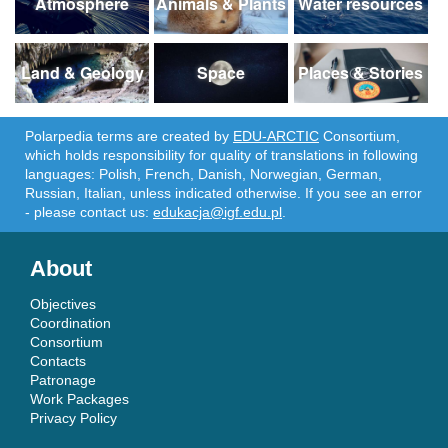
Atmosphere
Animals & Plants
Water resources
Land & Geology
Space
Places & Stories
Polarpedia terms are created by
EDU-ARCTIC
Consortium,
which holds responsibility for quality of translations in following
languages: Polish, French, Danish, Norwegian, German,
Russian, Italian, unless indicated otherwise. If you see an error
- please contact us:
edukacja@igf.edu.pl
.
About
Objectives
Coordination
Consortium
Contacts
Patronage
Work Packages
Privacy Policy