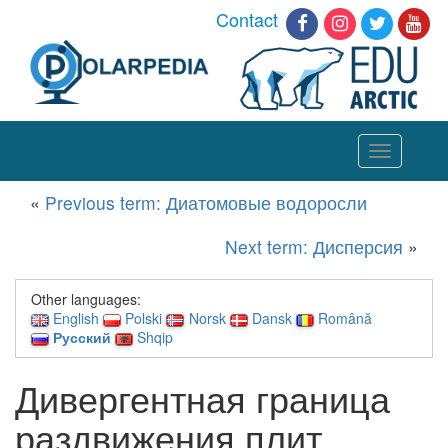
Contact
Toggle
navigation
«
Previous term: Диатомовые водоросли
Next term: Дисперсия
»
Other languages:
English
Polski
Norsk
Dansk
Română
Русский
Shqip
Дивергентная граница
раздвижения плит