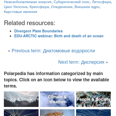
Невозобновляемая энергия
,
Субарктический пояс
,
Литосфера
,
Цикл Уилсона
,
Криосфера
,
Оледенение
,
Внешнее ядро
,
Карстовые явления
Related resources:
Divergent Plate Boundaries
EDU-ARCTIC webinar: Birth and death of an ocean
«
Previous term: Диатомовые водоросли
Next term: Дисперсия
»
Polarpedia has information categorized by main
topics. Click on an icon below to view the available
terms.
Climate &
Ice & Snow
People & Society
Weather