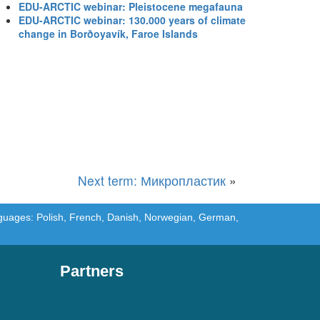
EDU-ARCTIC webinar: Pleistocene megafauna
EDU-ARCTIC webinar: 130.000 years of climate
change in Borðoyavík, Faroe Islands
Next term: Микропластик
»
languages: Polish, French, Danish, Norwegian, German,
Partners