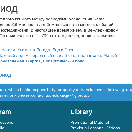
иод
еплого климата между периодами оледенения, когда
дние 2,6 миллиона лет Земля испытала много колебаний
межледниковий. В настоящее время живем в межледниковом
н начался около 11 700 лет тому назад, когда закончилась
еология
,
Климат и Погода
,
Лед и Cнег
Паковый лед
,
Авроральный овал
,
8-октантная шкала
,
Малый
бновляемая энергия
,
Субарктический пояс
ериод
m, which holds responsibility for quality of translations in following 
an error - please contact us:
edukacja@igf.edu.pl
.
ram
Library
Lessons
Promotional Material
dia
Previous Lessons - Videos