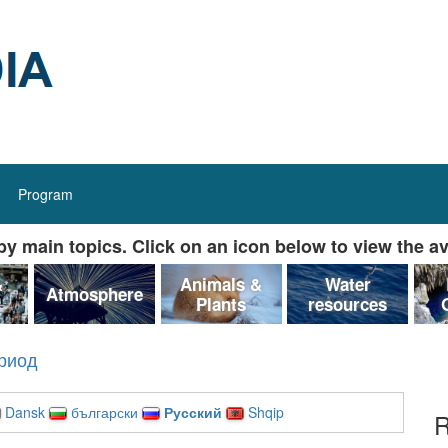
Program
y main topics. Click on an icon below to view the av
&
Animals &
Water
Atmosphere
Plants
resources
ериод
Dansk
български
Русский
Shqip
R