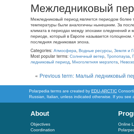
Межледниковый пер
Межледниковый период является периодом более т
температуры были аналогичны нынешним. За после
климата в периодах между эпохами оледенений и 
периоде, который в Европе называется голоценом. О
последняя ледниковая эпоха.
Categories:
Атмосфера
,
Водные ресурсы
,
Земля и Г
Most popular terms:
Солнечный ветер
,
Тропопауза
,
ледниковый период
,
Многолетняя мерзлота
,
Невозо
«
Previous term: Малый ледниковый п
Polarpedia terms are created by
EDU-ARCTIC
Consortiu
Russian, Italian, unless indicated otherwise. If you see 
About
Prog
Objectives
Online 
Coordination
Polarpe