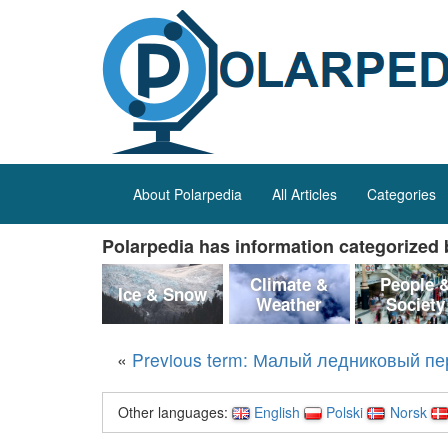
About Polarpedia
All Articles
Categories
Polarpedia has information categorized b
Climate &
People 
Ice & Snow
Weather
Society
«
Previous term: Малый ледниковый п
Other languages:
English
Polski
Norsk