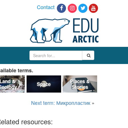
Contact
ailable terms.
Land &
Places &
Space
Geology
Stories
Next term: Микропластик
»
elated resources: