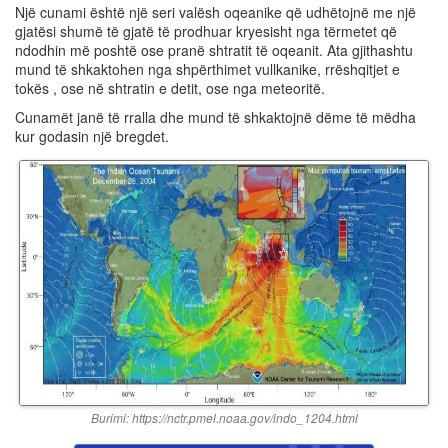
Një cunami është një seri valësh oqeanike që udhëtojnë me një
gjatësi shumë të gjatë të prodhuar kryesisht nga tërmetet që
ndodhin më poshtë ose pranë shtratit të oqeanit. Ata gjithashtu
mund të shkaktohen nga shpërthimet vullkanike, rrëshqitjet e
tokës , ose në shtratin e detit, ose nga meteoritë.
Cunamët janë të rralla dhe mund të shkaktojnë dëme të mëdha
kur godasin një bregdet.
Burimi: https://nctr.pmel.noaa.gov/indo_1204.html