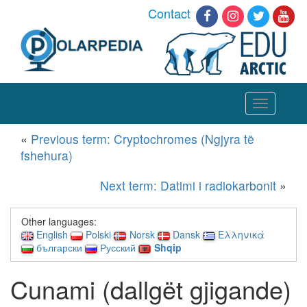
Contact
Toggle
navigation
«
Previous term: Cryptochromes (Ngjyra të
fshehura)
Next term: Datimi i radiokarbonit
»
Other languages:
English
Polski
Norsk
Dansk
Ελληνικά
български
Русский
Shqip
Cunami (dallgët gjigande)