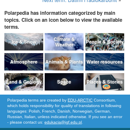
Polarpedia has information categorized by main
topics. Click on an icon below to view the available
terms.
Climate &
Ice & Snow
People & Society
Weather
Atmosphere
Animals & Plants
Water resources
Land & Geology
Space
Places & Stories
Polarpedia terms are created by
EDU-ARCTIC
Consortium,
which holds responsibility for quality of translations in following
languages: Polish, French, Danish, Norwegian, German,
Russian, Italian, unless indicated otherwise. If you see an error
- please contact us:
edukacja@igf.edu.pl
.