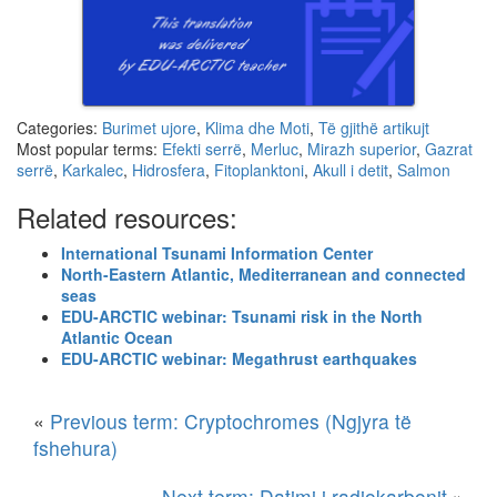
Categories:
Burimet ujore
,
Klima dhe Moti
,
Të gjithë artikujt
Most popular terms:
Efekti serrë
,
Merluc
,
Mirazh superior
,
Gazrat
serrë
,
Karkalec
,
Hidrosfera
,
Fitoplanktoni
,
Akull i detit
,
Salmon
Related resources:
International Tsunami Information Center
North-Eastern Atlantic, Mediterranean and connected
seas
EDU-ARCTIC webinar: Tsunami risk in the North
Atlantic Ocean
EDU-ARCTIC webinar: Megathrust earthquakes
«
Previous term: Cryptochromes (Ngjyra të
fshehura)
Next term: Datimi i radiokarbonit
»