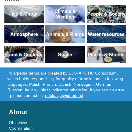
Climate &
Ice & Snow
People & Society
Weather
Atmosphere
Animals & Plants
Water resources
Land & Geology
Space
Places & Stories
Polarpedia terms are created by
EDU-ARCTIC
Consortium,
which holds responsibility for quality of translations in following
languages: Polish, French, Danish, Norwegian, German,
Russian, Italian, unless indicated otherwise. If you see an error
- please contact us:
edukacja@igf.edu.pl
.
About
Objectives
Coordination