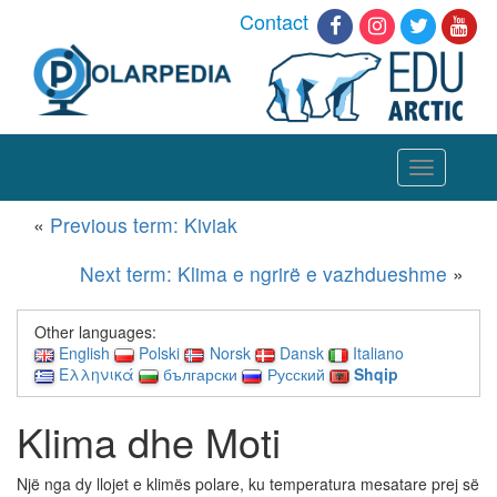
Contact
Toggle
navigation
«
Previous term: Kiviak
Next term: Klima e ngrirë e vazhdueshme
»
Other languages:
English
Polski
Norsk
Dansk
Italiano
Ελληνικά
български
Русский
Shqip
Klima dhe Moti
Një nga dy llojet e klimës polare, ku temperatura mesatare prej së