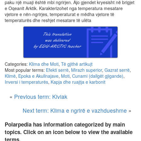
paku një muaji është mbi ngrirjen. Ajo gjendet kryesisht në brigjet
e Oqeanit Arktik. Karakterizohet nga temperatura mesatare
vjetore e nën-ngrirjes, temperaturat e mëdha vjetore të
temperaturës dhe reshjet mesatare të ulëta
Categories:
Klima dhe Moti
,
Të gjithë artikujt
Most popular terms:
Efekti serrë
,
Mirazh superior
,
Gazrat serrë
,
Klimë
,
Epoka e Akullnajave
,
Moti
,
Cunami (dallgët gjigande)
,
Inversi i temperaturës
,
Kapja dhe ruajtja e karbonit
«
Previous term: Kiviak
Next term: Klima e ngrirë e vazhdueshme
»
Polarpedia has information categorized by main
topics. Click on an icon below to view the available
terms.