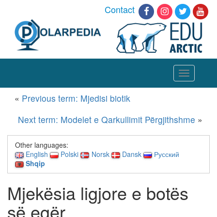
Contact
Toggle
navigation
«
Previous term: Mjedisi biotik
Next term: Modelet e Qarkullimit Përgjithshme
»
Other languages:
English
Polski
Norsk
Dansk
Русский
Shqip
Mjekësia ligjore e botës
së egër