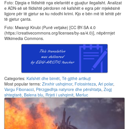
Foto: Djegia e fildishtë nga elefantët e gjuajtur ilegalisht. Analizat
e ADN-së së fildishtë përdoren në kafshët e egra për mjekësinë
ligjore për të gjetur se ku ndodhi krimi. Kjo e bën më të lehtë për
të gjetur çanta.
Foto: Mwangi Kirubi (Punë vetjake) [CC BY-SA 4.0
(https://creativecommons.org/licenses/by-sa/4.0)], nëpërmjet
Wikimedia Commons.
Categories:
Kafshët dhe bimët
,
Të gjithë artikujt
Most popular terms:
Zinxhir ushqimor
,
Fotosinteza
,
Ari polar
,
Vargu Fibonacci
,
Përzgjedhja natyrore dhe përshtatja
,
Zogj
shtegtarë
,
Balena blu
,
Rrjeti i ushqimit
,
Merluc