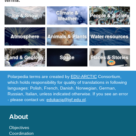
Climate &
Ice & Snow
People & Society
Weather
Atmosphere
Animals & Plants
Water resources
Land & Geology
Space
Places & Stories
Polarpedia terms are created by
EDU-ARCTIC
Consortium,
which holds responsibility for quality of translations in following
languages: Polish, French, Danish, Norwegian, German,
Russian, Italian, unless indicated otherwise. If you see an error
- please contact us:
edukacja@igf.edu.pl
.
About
Objectives
Coordination