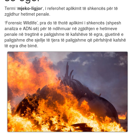
Termi ‘
mjeko-ligjor
‘, i referohet aplikimit të shkencës për të
zgjidhur hetimet penale.
‘Forensic Wildlife’, pra do të thotë aplikimi i shkencës (shpesh
analiza e ADN-së) për të ndihmuar në zgjidhjen e hetimeve
penale në tregtinë e paligjshme të kafshëve të egra, gjuetinë e
paligjshme dhe sjellje të tjera të paligjshme që përfshijnë kafshë
të egra dhe bimë.