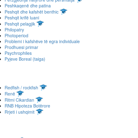
Peshkaqenë dhe patina
Peshqit dhe kafshët benthic
Peshqit krifë luani
Peshqit pelagjik
Philopatry
Photoperiod
Problemi i kafshëve të egra individuale
Prodhuesi primar
Psychrophiles
Pyjeve Boreal (taiga)
Redfish / rockfish
Renë
Ritmi Cikardian
RNB Hipoteza Botërore
Rrjeti i ushqimit