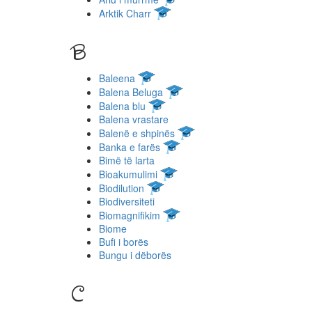
Arktik Charr
B
Baleena
Balena Beluga
Balena blu
Balena vrastare
Balenë e shpinës
Banka e farës
Bimë të larta
Bioakumulimi
Biodilution
Biodiversiteti
Biomagnifikim
Biome
Bufi i borës
Bungu i dëborës
C