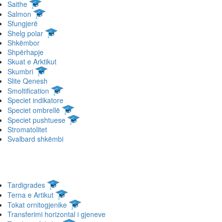
Saithe
Salmon
Sfungjerë
Shelg polar
Shkëmbor
Shpërhapje
Skuat e Arktikut
Skumbri
Slite Qenesh
Smoltification
Speciet indikatore
Speciet ombrellë
Speciet pushtuese
Stromatolitet
Svalbard shkëmbi
Tardigrades
Terna e Artikut
Tokat ornitogjenike
Transferimi horizontal i gjeneve