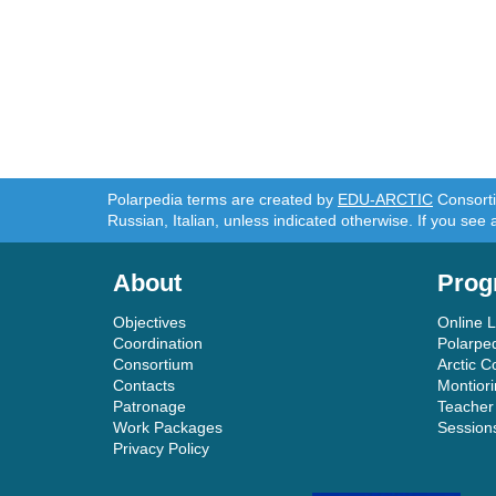
Polarpedia terms are created by
EDU-ARCTIC
Consortiu
Russian, Italian, unless indicated otherwise. If you see 
About
Prog
Objectives
Online 
Coordination
Polarpe
Consortium
Arctic C
Contacts
Montior
Patronage
Teacher
Work Packages
Session
Privacy Policy