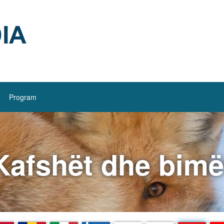
Program
Kafshët dhe bimë