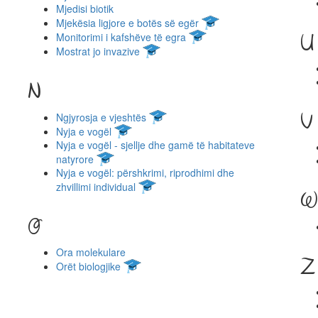
Mjedisi biotik
Mjekësia ligjore e botës së egër
Monitorimi i kafshëve të egra
U
Mostrat jo invazive
N
V
Ngjyrosja e vjeshtës
Nyja e vogël
Nyja e vogël - sjellje dhe gamë të habitateve
natyrore
Nyja e vogël: përshkrimi, riprodhimi dhe
zhvillimi individual
W
O
Ora molekulare
Z
Orët biologjike