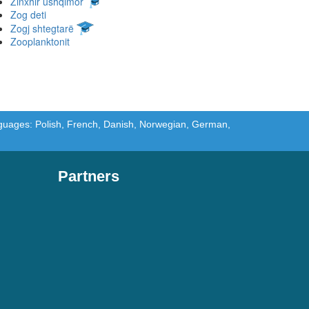
Zinxhir ushqimor
Zog deti
Zogj shtegtarë
Zooplanktonit
languages: Polish, French, Danish, Norwegian, German,
Partners