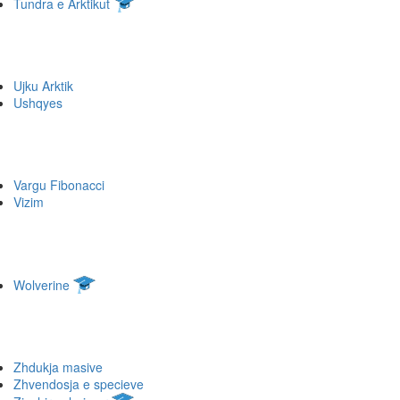
Tundra e Arktikut
Ujku Arktik
Ushqyes
Vargu Fibonacci
Vizim
Wolverine
Zhdukja masive
Zhvendosja e specieve