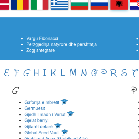
A
RO
IT
EL
BG
RU
SQ
H
Vargu Fibonacci
Përzgjedhja natyrore dhe përshtatja
Zogj shtegtarë
E
F
G
H
I
K
L
M
N
O
P
R
S
T
G
P
Gaforrja e mbretit
Gërmuesit
Gjedh i madh i Veriut
Gjelat bërryl
Gjitarët detarë
Global Seed Vault
Grabitqari Apex (Grabitqari Alfa)