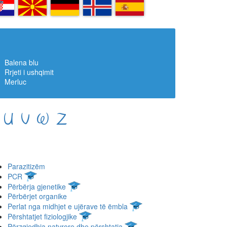
R
MK
DE
IS
ES
Balena blu
Rrjeti i ushqimit
Merluc
U
V
W
Z
Parazitizëm
PCR
Përbërja gjenetike
Përbërjet organike
Perlat nga midhjet e ujërave të ëmbla
Përshtatjet fiziologjike
Përzgjedhja natyrore dhe përshtatja