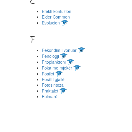
E
Efekti konfuzion
Eider Common
Evolucion
F
Fekondim i vonuar
Fenologji
Fitoplanktoni
Foka me mjekër
Fosilet
Fosili i gjallë
Fotosinteza
Fraktalet
Fulmarët