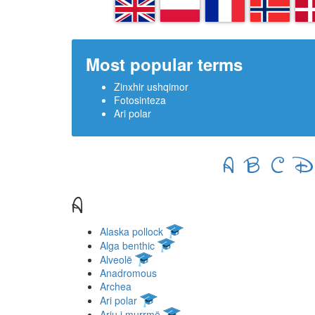
EN
PL
FR
NN
D
Most popular terms
Zinxhir ushqimor
Fotosinteza
Ari polar
A
B
C
D
A
Alaska pollock
Alga benthic
Alveolë
Anadromous
Archea
Ari polar
Ariu i murrmë