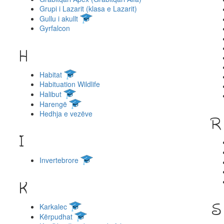
Grupi i Lazarit (klasa e Lazarit)
Gullu i akullt
Gyrfalcon
H
Habitat
Habituation Wildlife
Halibut
Harengë
Hedhja e vezëve
R
I
Invertebrore
K
S
Karkalec
Kërpudhat