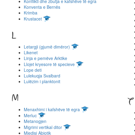
Konflikti dhe zbutja e kafshëve të egra
Konventa e Bernës
Krimba
Krustacet
L
Letargji (gjumë dimëror)
Likenet
Linja e pemëve Arktike
Llojet kryesore të specieve
Lope deti
Lulekuqja Svalbard
Lulëzim i planktonit
M
T
Menaxhimi i kafshëve të egra
Merluc
Metanogjen
Migrimi vertikal ditor
Mjedisi Abiotik