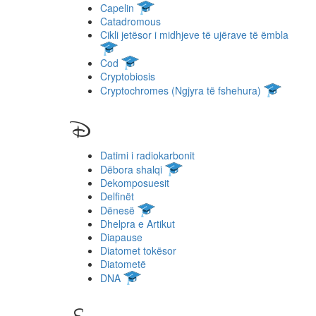
Capelin
Catadromous
Cikli jetësor i midhjeve të ujërave të ëmbla
Cod
Cryptobiosis
Cryptochromes (Ngjyra të fshehura)
D
Datimi i radiokarbonit
Dëbora shalqi
Dekomposuesit
Delfinët
Dënesë
Dhelpra e Artikut
Diapause
Diatomet tokësor
Diatometë
DNA