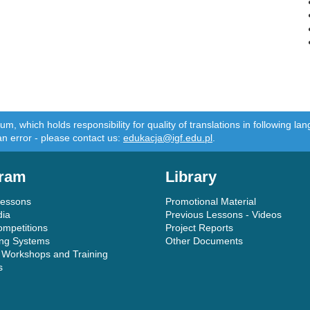
m, which holds responsibility for quality of translations in following 
an error - please contact us:
edukacja@igf.edu.pl
.
ram
Library
Lessons
Promotional Material
dia
Previous Lessons - Videos
ompetitions
Project Reports
ing Systems
Other Documents
 Workshops and Training
s