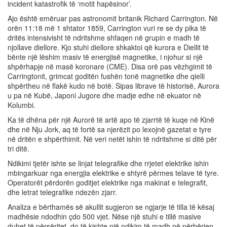
incident katastrofik të ‘motit hapësinor’.
Ajo është emëruar pas astronomit britanik Richard Carrington. Në
orën 11:18 më 1 shtator 1859, Carrington vuri re se dy pika të
dritës intensivisht të ndritshme shfaqen në grupin e madh të
njollave diellore. Kjo stuhi diellore shkaktoi që kurora e Diellit të
bënte një lëshim masiv të energjisë magnetike, i njohur si një
shpërhapje në masë koronare (CME). Disa orë pas vëzhgimit të
Carringtonit, grimcat goditën fushën tonë magnetike dhe qielli
shpërtheu në flakë kudo në botë. Sipas librave të historisë, Aurora
u pa në Kubë, Japoni Jugore dhe madje edhe në ekuator në
Kolumbi.
Ka të dhëna për një Aurorë të artë apo të zjarrtë të kuqe në Kinë
dhe në Nju Jork, aq të fortë sa njerëzit po lexojnë gazetat e tyre
në dritën e shpërthimit. Në veri netët ishin të ndritshme si ditë për
tri ditë.
Ndikimi tjetër ishte se linjat telegrafike dhe rrjetet elektrike ishin
mbingarkuar nga energjia elektrike e shtyrë përmes telave të tyre.
Operatorët përdorën goditjet elektrike nga makinat e telegrafit,
dhe letrat telegrafike ndezën zjarr.
Analiza e bërthamës së akullit sugjeron se ngjarje të tilla të kësaj
madhësie ndodhin çdo 500 vjet. Nëse një stuhi e tillë masive
duhet të përsëritet, do të kishte një ndikim të madh në përbërjen