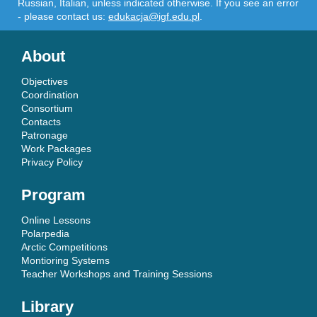
Russian, Italian, unless indicated otherwise. If you see an error
- please contact us:
edukacja@igf.edu.pl
.
About
Objectives
Coordination
Consortium
Contacts
Patronage
Work Packages
Privacy Policy
Program
Online Lessons
Polarpedia
Arctic Competitions
Montioring Systems
Teacher Workshops and Training Sessions
Library