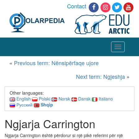
Contact
Toggle
navigation
«
Previous term: Nënsipërfaqe ujore
Next term: Ngjeshja
»
Other languages:
English
Polski
Norsk
Dansk
Italiano
Русский
Shqip
Ngjarja Carrington
Ngjarja Carrington është përdorur si një pikë referimi për një