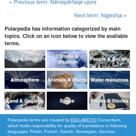
«
Previous term: Nënsipërfaqe ujore
Next term: Ngjeshja
»
Polarpedia has information categorized by main
topics. Click on an icon below to view the available
terms.
Climate &
Ice & Snow
People & Society
Weather
Atmosphere
Animals & Plants
Water resources
Land & Geology
Space
Places & Stories
Polarpedia terms are created by
EDU-ARCTIC
Consortium,
which holds responsibility for quality of translations in following
languages: Polish, French, Danish, Norwegian, German,