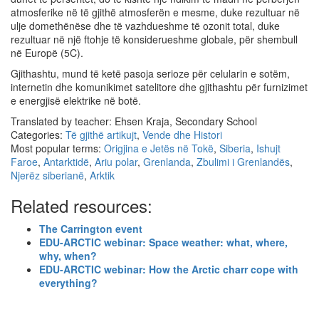
atmosferike në të gjithë atmosferën e mesme, duke rezultuar në
ulje domethënëse dhe të vazhdueshme të ozonit total, duke
rezultuar në një ftohje të konsiderueshme globale, për shembull
në Europë (5C).
Gjithashtu, mund të ketë pasoja serioze për celularin e sotëm,
internetin dhe komunikimet satelitore dhe gjithashtu për furnizimet
e energjisë elektrike në botë.
Translated by teacher: Ehsen Kraja, Secondary School
Categories:
Të gjithë artikujt
,
Vende dhe Histori
Most popular terms:
Origjina e Jetës në Tokë
,
Siberia
,
Ishujt
Faroe
,
Antarktidë
,
Ariu polar
,
Grenlanda
,
Zbulimi i Grenlandës
,
Njerëz siberianë
,
Arktik
Related resources:
The Carrington event
EDU-ARCTIC webinar: Space weather: what, where,
why, when?
EDU-ARCTIC webinar: How the Arctic charr cope with
everything?