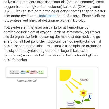
sollys til at producere organisk materiale (som de gemmer), samt
2
oxygen (som de frigiver i atmosfæren) kuldioxid (CO
) og vand
(H
O). Dyr kan ikke gøre dette og er derfor nødt til at spise planter
2
eller andre dyr lavere i
fødekæden
for at få energi. Planter udfører
fotosyntese ved hjælp af det grønne pigment klorofyl.
Fotosyntese er i høj grad ansvarlig for at frembringe og
opretholde indholdet af oxygen i jordens atmosfære, og afgiver
alle de organiske forbindelser og det meste af den nødvendige
energi for alt livet på jorden. Opbygningen og nedbrydningen af
kulstof-baseret materiale – fra kuldioxid til komplekse organiske
molekyler (fotosyntese) og derefter tilbage til kuldioxid
(respiration) – er en del af hvad der ofte kaldes for det globale
kulstofkredsløb.
Source: Zoofari