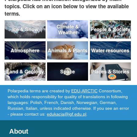
topics. Click on an icon below to view the available
terms.
Climate &
Ice & Snow
People & Society
Weather
Atmosphere
Animals & Plants
Water resources
Land & Geology
Space
Places & Stories
Polarpedia terms are created by
EDU-ARCTIC
Consortium,
which holds responsibility for quality of translations in following
languages: Polish, French, Danish, Norwegian, German,
Russian, Italian, unless indicated otherwise. If you see an error
- please contact us:
edukacja@igf.edu.pl
.
About