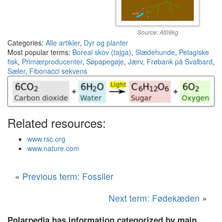
Source: At09kg
Categories:
Alle artikler
,
Dyr og planter
Most popular terms:
Boreal skov (tajga)
,
Slædehunde
,
Pelagiske
fisk
,
Primærproducenter
,
Søpapegøje
,
Jærv
,
Frøbank på Svalbard
,
Sæler
,
Fibonacci sekvens
Related resources:
www.rsc.org
www.nature.com
«
Previous term: Fossiler
Next term: Fødekæden
»
Polarpedia has information categorized by main