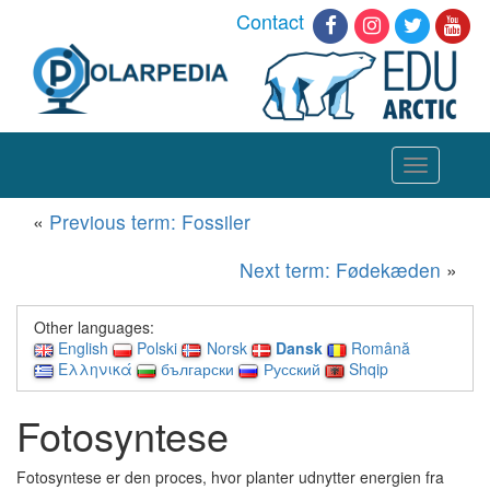
Contact
Toggle
navigation
«
Previous term: Fossiler
Next term: Fødekæden
»
Other languages:
English
Polski
Norsk
Dansk
Română
Ελληνικά
български
Русский
Shqip
Fotosyntese
Fotosyntese er den proces, hvor planter udnytter energien fra