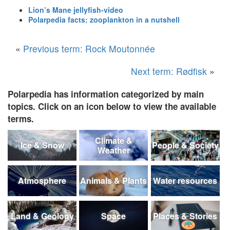
Lion’s Mane jellyfish-video
Polarpedia facts: zooplankton in a nutshell
«
Previous term: Rock Moutonnée
Next term: Rødfisk
»
Polarpedia has information categorized by main
topics. Click on an icon below to view the available
terms.
Climate &
Ice & Snow
People & Society
Weather
Atmosphere
Animals & Plants
Water resources
Land & Geology
Space
Places & Stories