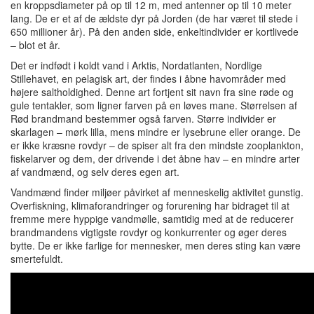
en kroppsdiameter på op til 12 m, med antenner op til 10 meter
lang.
De er et af de ældste dyr på Jorden (de har været til stede i
650 millioner år).
På den anden side, enkeltindivider er kortlivede
– blot et år.
Det er indfødt i koldt vand i Arktis, Nordatlanten, Nordlige
Stillehavet, en pelagisk art, der findes i åbne havområder med
højere saltholdighed.
Denne art fortjent sit navn fra sine røde og
gule tentakler, som ligner farven på en løves mane. Størrelsen af
Rød brandmand bestemmer også farven
.
Større individer er
skarlagen – mørk lilla, mens mindre er lysebrune eller orange
.
De
er ikke kræsne rovdyr – de spiser alt fra den mindste zooplankton,
fiskelarver og dem, der drivende i det åbne hav – en mindre arter
af vandmænd, og selv deres egen art.
Vandmænd finder miljøer påvirket af menneskelig aktivitet gunstig.
Overfiskning, klimaforandringer og forurening har bidraget til at
fremme mere hyppige vandmølle, samtidig med at de reducerer
brandmandens vigtigste rovdyr og konkurrenter og øger deres
bytte.
De er ikke farlige for mennesker, men deres sting kan være
smertefuldt.