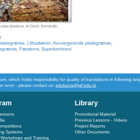
Andes-fjeldene, dr Dario Trombotto.
e
pladegrænse
,
Lithosfæren
,
Konvergerende pladegrænse
,
degrænse
,
Færøerne
,
Superkontinent
m, which holds responsibility for quality of translations in following 
an error - please contact us:
edukacja@igf.edu.pl
.
ram
Library
Lessons
Promotional Material
dia
Previous Lessons - Videos
ompetitions
Project Reports
ing Systems
Other Documents
 Workshops and Training