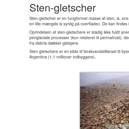
Sten-gletscher
Sten-gletscher er en tungformet masse af sten, is, s
en lille mængde is synlig på overfladen.
De kan findes i
Oprindelsen af sten-gletschere er stadig ikke fuldt ane
periglaciale processer (kun relateret til permafrost), 
fra debris-dækket gletsjere.
Sten-gletschere er en kilde til ferskvandstilførsel til 
Argentina (1,1 millioner indbyggere).