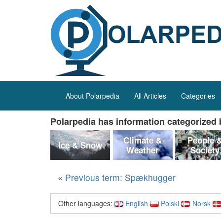
About Polarpedia
All Articles
Categories
Polarpedia has information categorized b
Climate &
People 
Ice & Snow
Weather
Society
«
Previous term: Spækhugger
Other languages:
English
Polski
Norsk