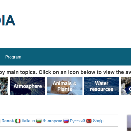
Program
y main topics. Click on an icon below to view the av
&
Animals &
Water
Atmosphere
Plants
resources
Dansk
Italiano
български
Русский
Shqip