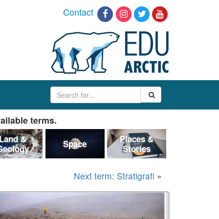
Contact
ailable terms.
Land &
Places &
Space
Geology
Stories
Next term: Stratigrafi
»