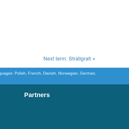
Next term: Stratigrafi
»
languages: Polish, French, Danish, Norwegian, German,
Partners