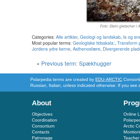
Foto: Stein-gletscher i 
Categories:
Alle artikler
,
Geologi og landskab
,
Is og sn
Most popular terms:
Geologiske tidsskala:
,
Transform 
Jordens ydre kerne
,
Asthenosfære
,
Divergerende pla
«
Previous term: Spækhugger
Polarpedia terms are created by
EDU-ARCTIC
Consortiu
Russian, Italian, unless indicated otherwise. If you see 
About
Prog
Objectives
Online 
Coordination
Polarpe
Consortium
Arctic C
Contacts
Montior
Patronage
Teacher