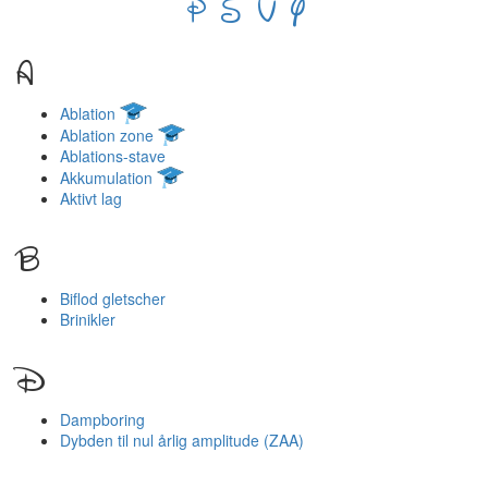
P
S
V
Y
A
Ablation
Ablation zone
Ablations-stave
Akkumulation
Aktivt lag
B
Biflod gletscher
Brinikler
D
Dampboring
Dybden til nul årlig amplitude (ZAA)