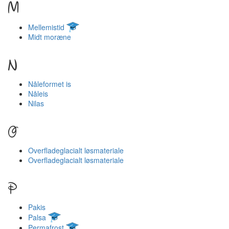
M
Mellemistid
Midt moræne
N
Nåleformet is
Nåleis
Nilas
O
Overfladeglacialt løsmateriale
Overfladeglacialt løsmateriale
P
Pakis
Palsa
Permafrost