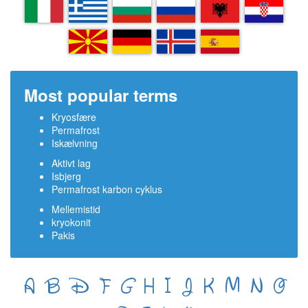
IT
EL
BG
RU
SQ
HR
MK
DE
IS
ES
Most popular terms
Kryosfære
Permafrost
Iskælvning
Aktivt lag
Isbjerg
Permafrost karbon cyklus
Mellemistid
kryokonit
Pakis
A
B
D
F
G
H
I
J
K
M
N
O