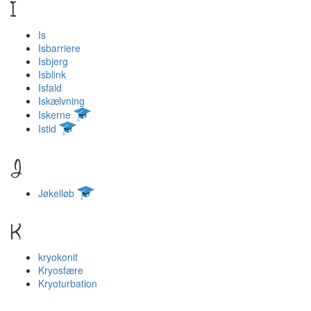
I
Is
Isbarriere
Isbjerg
Isblink
Isfald
Iskælvning
Iskerne
Istid
J
Jøkelløb
K
kryokonit
Kryosfære
Kryoturbation