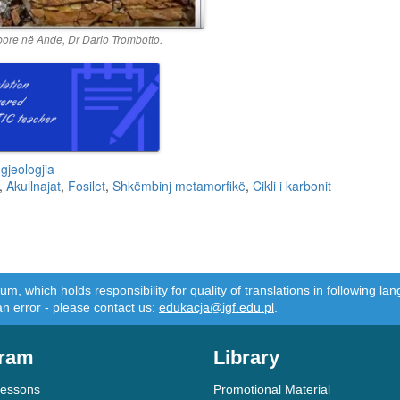
bore në Ande, Dr Dario Trombotto.
gjeologjia
,
Akullnajat
,
Fosilet
,
Shkëmbinj metamorfikë
,
Cikli i karbonit
m, which holds responsibility for quality of translations in following 
an error - please contact us:
edukacja@igf.edu.pl
.
ram
Library
Lessons
Promotional Material