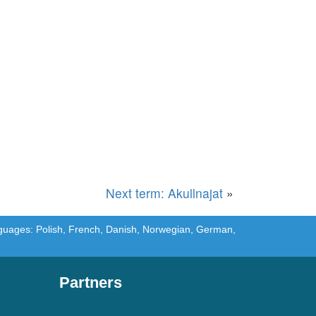
Next term: Akullnajat
»
languages: Polish, French, Danish, Norwegian, German,
Partners