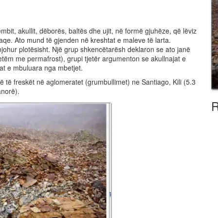
it, akullit, dëborës, baltës dhe ujit, në formë gjuhëze, që lëviz
aqe. Ato mund të gjenden në kreshtat e maleve të larta.
njohur plotësisht. Një grup shkencëtarësh deklaron se ato janë
 vetëm me permafrost), grupi tjetër argumenton se akullnajat e
jat e mbuluara nga mbetjet.
ë të freskët në aglomeratet (grumbullimet) ne Santiago, Kili (5.3
anorë).
R