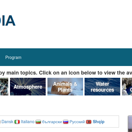
Program
y main topics. Click on an icon below to view the av
&
Animals &
Water
Atmosphere
Plants
resources
Dansk
Italiano
български
Русский
Shqip