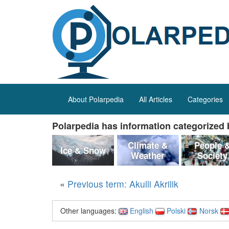
About Polarpedia
All Articles
Categories
Polarpedia has information categorized b
Climate &
People 
Ice & Snow
Weather
Society
«
Previous term: Akulli Akrilik
Other languages:
English
Polski
Norsk