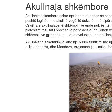
Akullnaja shkëmbore
Akullnaja shkëmbore është një lobatë e masës së shkëmb
poshtë luginës, me akull të vogël të dukshëm në sipërf
Origjina e akullnajave të shkëmbinjve ende nuk është 
plotësisht rezultat i proceseve periglaciale (që lidhen
shkëmbinjve gjithashtu mund të evoluojnë nga akullna
Akullnajat e shkëmbinjve janë një burim furnizimi me uj
milion banorë), dhe Mendoza, Argjentinë (1.1 milion b