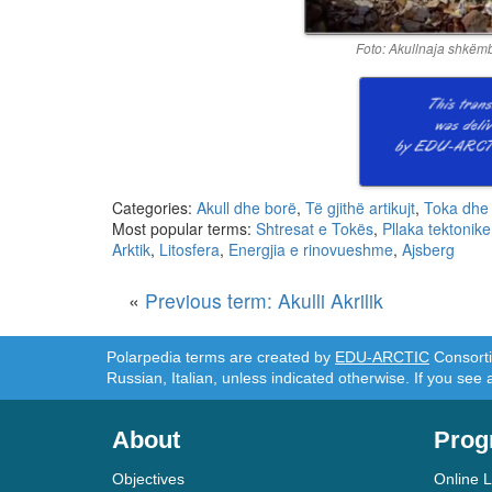
Foto: Akullnaja shkëm
Categories:
Akull dhe borë
,
Të gjithë artikujt
,
Toka dhe 
Most popular terms:
Shtresat e Tokës
,
Pllaka tektonike
Arktik
,
Litosfera
,
Energjia e rinovueshme
,
Ajsberg
«
Previous term: Akulli Akrilik
Polarpedia terms are created by
EDU-ARCTIC
Consortiu
Russian, Italian, unless indicated otherwise. If you see 
About
Prog
Objectives
Online 