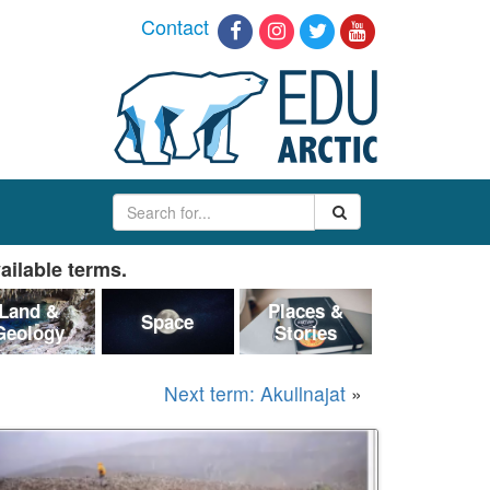
Contact
ailable terms.
Land &
Places &
Space
Geology
Stories
Next term: Akullnajat
»