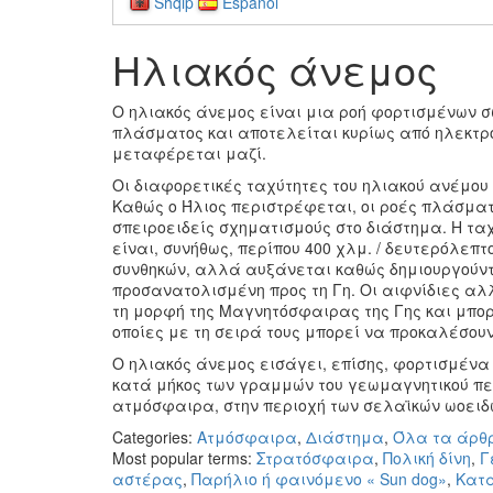
Shqip
Español
Ηλιακός άνεμος
Ο ηλιακός άνεμος είναι μια ροή φορτισμένων σ
πλάσματος και αποτελείται κυρίως από ηλεκτρό
μεταφέρεται μαζί.
Οι διαφορετικές ταχύτητες του ηλιακού ανέμου 
Καθώς ο Ήλιος περιστρέφεται, οι ροές πλάσμα
σπειροειδείς σχηματισμούς στο διάστημα. Η ταχ
είναι, συνήθως, περίπου 400 χλμ. / δευτερόλεπ
συνθηκών, αλλά αυξάνεται καθώς δημιουργούντα
προσανατολισμένη προς τη Γη. Οι αιφνίδιες α
τη μορφή της Μαγνητόσφαιρας της Γης και μπορ
οποίες με τη σειρά τους μπορεί να προκαλέσουν 
Ο ηλιακός άνεμος εισάγει, επίσης, φορτισμέν
κατά μήκος των γραμμών του γεωμαγνητικού πε
ατμόσφαιρα, στην περιοχή των σελαϊκών ωοει
Categories:
Ατμόσφαιρα
,
Διάστημα
,
Όλα τα άρθ
Most popular terms:
Στρατόσφαιρα
,
Πολική δίνη
,
Γ
αστέρας
,
Παρήλιο ή φαινόμενο « Sun dog»
,
Κατα