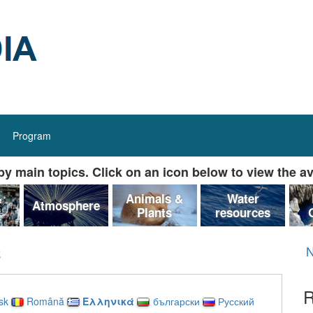
Program
y main topics. Click on an icon below to view the av
&
Animals &
Water
Atmosphere
Plants
resources
ς
N
R
sk
Română
Ελληνικά
български
Русский