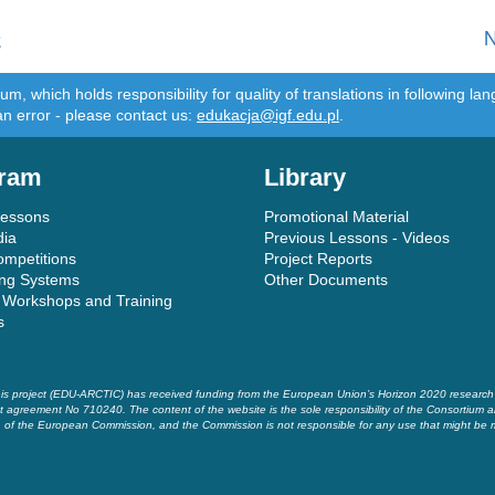
ς
N
m, which holds responsibility for quality of translations in following 
an error - please contact us:
edukacja@igf.edu.pl
.
ram
Library
Lessons
Promotional Material
dia
Previous Lessons - Videos
ompetitions
Project Reports
ing Systems
Other Documents
 Workshops and Training
s
is project (EDU-ARCTIC) has received funding from the European Union’s Horizon 2020 researc
t agreement No 710240. The content of the website is the sole responsibility of the Consortium a
of the European Commission, and the Commission is not responsible for any use that might be 