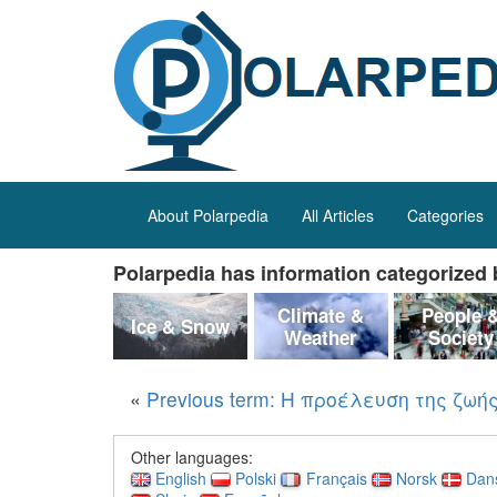
About Polarpedia
All Articles
Categories
Polarpedia has information categorized b
Climate &
People 
Ice & Snow
Weather
Society
«
Previous term: Η προέλευση της ζωή
Other languages:
English
Polski
Français
Norsk
Dan