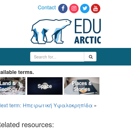
Contact
ailable terms.
Land &
Places &
Space
Geology
Stories
ext term: Ηπειρωτική Υφαλοκρηπίδα
»
elated resources: