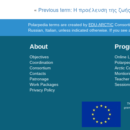
«
Previous term: Η προέλευση της ζωή
Polarpedia terms are created by
EDU-ARCTIC
Consortiu
Russian, Italian, unless indicated otherwise. If you see 
About
Prog
Objectives
Online 
Coordination
Polarpe
Consortium
Arctic C
Contacts
Montior
Patronage
Teacher
Work Packages
Session
Privacy Policy
Th
gran