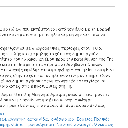
ωματιδίων που εκπέμπονται από τον ήλιο με τη μορφή
νια και πρωτόνια, με το ηλιακό μαγνητικό πεδίο να
σχετίζονται με διαφορετικές περιοχές στον Ήλιο.
τος υψηλής και χαμηλής ταχύτητας δημιουργούν
ύτητα του ηλιακού ανέμου προς την κατεύθυνση της Γης
το κατά τη διάρκεια των ήρεμων (συνήθων) ηλιακών
ι ηλιακές κηλίδες στην επιφάνεια του ηλίου που είναι
λλαγές στην ταχύτητα του ηλιακού ανέμου επηρεάζουν
εί να δημιουργήσουν γεωμαγνητικές καταιγίδες, οι
διακοπές στις επικοινωνίες στη Γη.
α σωματίδια στη Μαγνητόσφαιρα, όπου μεταφέρονται
δίου και μπορούν να εισέλθουν στην ανώτερη
δών, προκαλώντας την εμφάνιση συμβάντων σέλαος.
ρα
εωμαγνητική καταιγίδα
,
Ιονόσφαιρα
,
Βόρειος Πολικός
κρημνίσεις
,
Τροπόσφαιρα
,
Ναυτικό λυκαυγές/λυκόφως