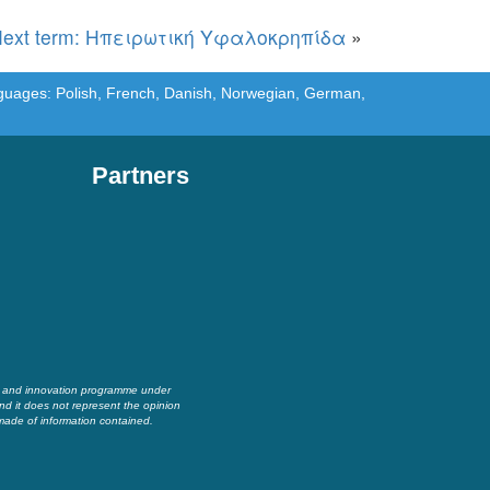
ext term: Ηπειρωτική Υφαλοκρηπίδα
»
languages: Polish, French, Danish, Norwegian, German,
Partners
h and innovation programme under
nd it does not represent the opinion
made of information contained.