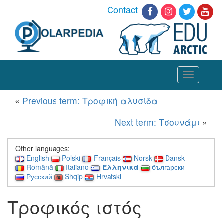
Contact
Toggle
navigation
«
Previous term: Τροφική αλυσίδα
Next term: Τσουνάμι
»
Other languages:
English
Polski
Français
Norsk
Dansk
Română
Italiano
Ελληνικά
български
Русский
Shqip
Hrvatski
Τροφικός ιστός