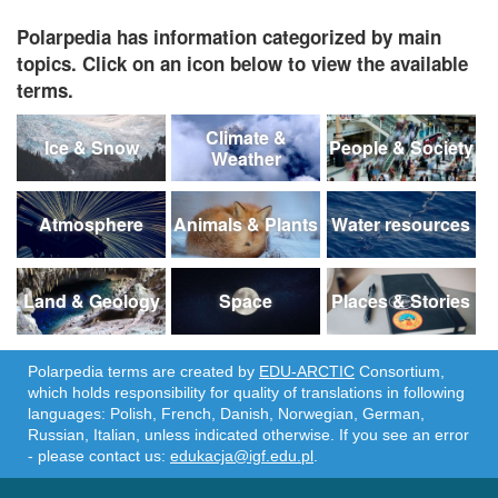
Polarpedia has information categorized by main
topics. Click on an icon below to view the available
terms.
Climate &
Ice & Snow
People & Society
Weather
Atmosphere
Animals & Plants
Water resources
Land & Geology
Space
Places & Stories
Polarpedia terms are created by
EDU-ARCTIC
Consortium,
which holds responsibility for quality of translations in following
languages: Polish, French, Danish, Norwegian, German,
Russian, Italian, unless indicated otherwise. If you see an error
- please contact us:
edukacja@igf.edu.pl
.