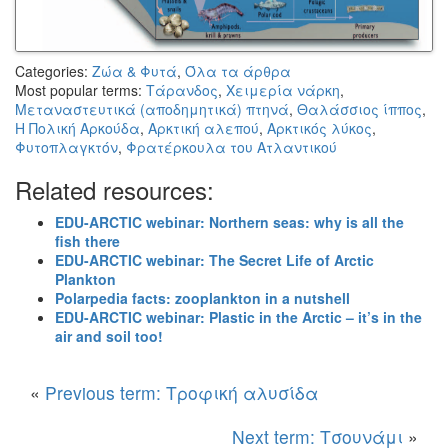
Categories:
Ζώα & Φυτά
,
Όλα τα άρθρα
Most popular terms:
Τάρανδος
,
Χειμερία νάρκη
,
Μεταναστευτικά (αποδημητικά) πτηνά
,
Θαλάσσιος ίππος
,
H Πολική Αρκούδα
,
Αρκτική αλεπού
,
Αρκτικός λύκος
,
Φυτοπλαγκτόν
,
Φρατέρκουλα του Ατλαντικού
Related resources:
EDU-ARCTIC webinar: Northern seas: why is all the
fish there
EDU-ARCTIC webinar: The Secret Life of Arctic
Plankton
Polarpedia facts: zooplankton in a nutshell
EDU-ARCTIC webinar: Plastic in the Arctic – it’s in the
air and soil too!
«
Previous term: Τροφική αλυσίδα
Next term: Τσουνάμι
»