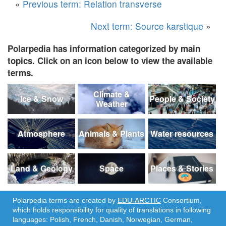
«
Previous term: Relation transverse
Next term: Source karstique
»
Polarpedia has information categorized by main
topics. Click on an icon below to view the available
terms.
Climate &
Ice & Snow
People & Society
Weather
Atmosphere
Animals & Plants
Water resources
Land & Geology
Space
Places & Stories
Polarpedia terms are created by
EDU-ARCTIC
Consortium,
which holds responsibility for quality of translations in following
languages: Polish, French, Danish, Norwegian, German,