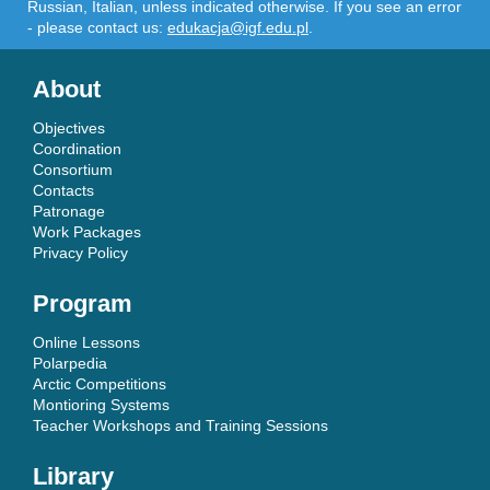
Russian, Italian, unless indicated otherwise. If you see an error
- please contact us:
edukacja@igf.edu.pl
.
About
Objectives
Coordination
Consortium
Contacts
Patronage
Work Packages
Privacy Policy
Program
Online Lessons
Polarpedia
Arctic Competitions
Montioring Systems
Teacher Workshops and Training Sessions
Library