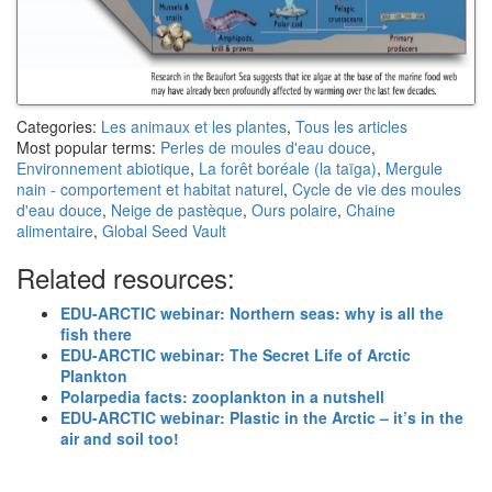
Categories:
Les animaux et les plantes
,
Tous les articles
Most popular terms:
Perles de moules d'eau douce
,
Environnement abiotique
,
La forêt boréale (la taïga)
,
Mergule
nain - comportement et habitat naturel
,
Cycle de vie des moules
d'eau douce
,
Neige de pastèque
,
Ours polaire
,
Chaine
alimentaire
,
Global Seed Vault
Related resources:
EDU-ARCTIC webinar: Northern seas: why is all the
fish there
EDU-ARCTIC webinar: The Secret Life of Arctic
Plankton
Polarpedia facts: zooplankton in a nutshell
EDU-ARCTIC webinar: Plastic in the Arctic – it’s in the
air and soil too!