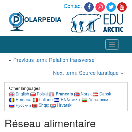
Contact
Toggle
navigation
«
Previous term: Relation transverse
Next term: Source karstique
»
Other languages:
English
Polski
Français
Norsk
Dansk
Română
Italiano
Ελληνικά
български
Русский
Shqip
Hrvatski
Réseau alimentaire