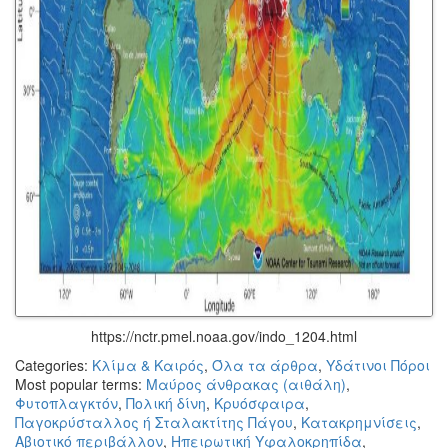
https://nctr.pmel.noaa.gov/indo_1204.html
Categories:
Κλίμα & Καιρός
,
Όλα τα άρθρα
,
Υδάτινοι Πόροι
Most popular terms:
Μαύρος άνθρακας (αιθάλη)
,
Φυτοπλαγκτόν
,
Πολική δίνη
,
Κρυόσφαιρα
,
Παγοκρύσταλλος ή Σταλακτίτης Πάγου
,
Κατακρημνίσεις
,
Αβιοτικό περιβάλλον
,
Ηπειρωτική Υφαλοκρηπίδα
,