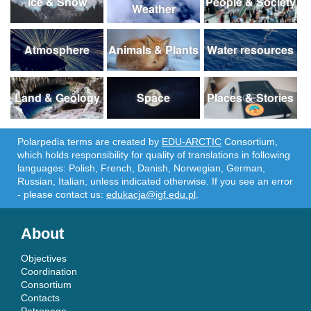
Ice & Snow
People & Society
Weather
Atmosphere
Animals & Plants
Water resources
Land & Geology
Space
Places & Stories
Polarpedia terms are created by
EDU-ARCTIC
Consortium,
which holds responsibility for quality of translations in following
languages: Polish, French, Danish, Norwegian, German,
Russian, Italian, unless indicated otherwise. If you see an error
- please contact us:
edukacja@igf.edu.pl
.
About
Objectives
Coordination
Consortium
Contacts
Patronage