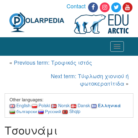
Contact
Toggle
navigation
«
Previous term: Τροφικός ιστός
Next term: Τύφλωση χιονιού ή
φωτοκερατίτιδα
»
Other languages:
English
Polski
Norsk
Dansk
Ελληνικά
български
Русский
Shqip
Τσουνάμι