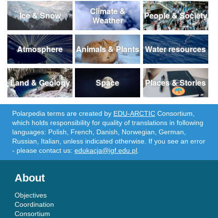
Climate &
Ice & Snow
People & Society
Weather
Atmosphere
Animals & Plants
Water resources
Land & Geology
Space
Places & Stories
Polarpedia terms are created by
EDU-ARCTIC
Consortium,
which holds responsibility for quality of translations in following
languages: Polish, French, Danish, Norwegian, German,
Russian, Italian, unless indicated otherwise. If you see an error
- please contact us:
edukacja@igf.edu.pl
.
About
Objectives
Coordination
Consortium