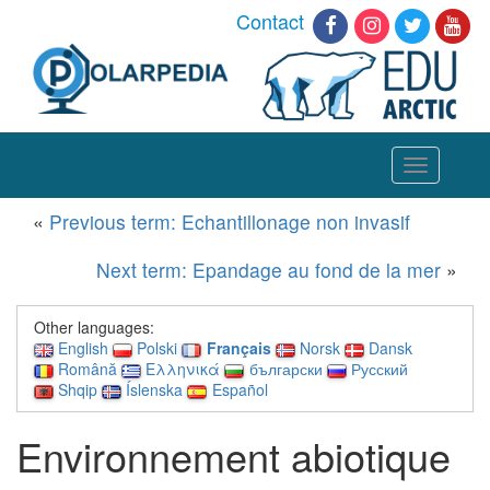
Contact
Toggle
navigation
«
Previous term: Echantillonage non invasif
Next term: Epandage au fond de la mer
»
Other languages:
English
Polski
Français
Norsk
Dansk
Română
Ελληνικά
български
Русский
Shqip
Íslenska
Español
Environnement abiotique