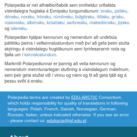
Polarpedia er net alfræðiorðabók sem inniheldur orðalista
vísindalegra hugtaka á Evrópsku tungumálunum:
ensku
,
pólsku
,
dönsku
,
norsku
,
frönsku
,
rúmönsku
,
búlgörsku
,
ítölsku
,
grísku
,
rússnesku
,
albönsku
,
króatísku
,
serbnesku
,
makedónísku
,
þýsku
og
íslensku
.
Polarpedian hjálpar kennurum og nemendum að undirbúa
þátttöku þeirra í vefkennslustundum með því að gefa þeim stutta
skýringu á vísindalegu hugtökunum sem fyrirlesararnir nota og
fjalla um í
kennslustundum
.
Markmið Polarpediunnar er þannig að veita kennurum og
nemendum menntunarlegan stuðning á vísindalegum málefnum,
sem þeir geta stuðst við í vinnu og námi og til að geta tjáð sig á
þessu sviði á ensku.
Polarpedia terms are created by
EDU-ARCTIC
Consortium,
which holds responsibility for quality of translations in following
languages: Polish, French, Danish, Norwegian, German,
Russian, Italian, unless indicated otherwise. If you see an error
- please contact us:
edukacja@igf.edu.pl
.