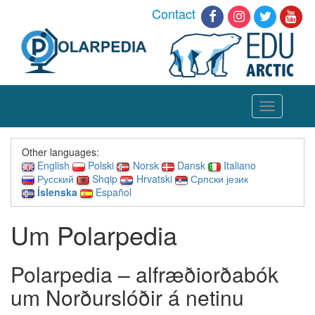
Contact
Toggle
navigation
Other languages:
English
Polski
Norsk
Dansk
Italiano
Русский
Shqip
Hrvatski
Српски језик
Íslenska
Español
Um Polarpedia
Polarpedia – alfræðiorðabók
um Norðurslóðir á netinu