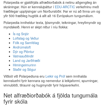
Polarpedia er gjaldfrjáls alfræðiorðabók á netinu aðgengileg án
skráningar. Hún er kennsluþáttur í
EDU-ARCTIC
verkefninu með
fræðilegar upplýsingar um Norðurslóðir. Þar er nú að finna um og
yfir 500 fræðileg hugtök á allt að 16 Evrópskum tungumálum.
Polarpedia inniheldur texta, ljósmyndir, teikningar, hreyfimyndir og
myndskeið. Henni er skipt niður í níu flokka:
Ís og Snjór
Loftslag og Veður
Fólk og Samfélag
Andrúmsloft
Dýr og Plöntur
Vatnsauðlindir
Land og Jarðfræði
Himingeimurinn
Staðir og Sögur
Viðbót við Polarpediuna eru
Leikir og Próf
sem innihalda
kennsluefni fyrir kennara og nemendur á leikjaformi, spurningar,
vinnublöð, tilraunir og hugmyndir fyrir hópaverkefni.
Net alfræðiorðabók á fjölda tungumála
fyrir skóla