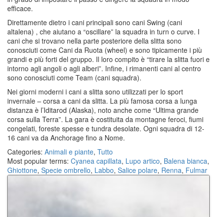
efficace.
Direttamente dietro i cani principali sono cani Swing (cani
altalena) , che aiutano a “oscillare” la squadra in turn o curve. I
cani che si trovano nella parte posteriore della slitta sono
conosciuti come Cani da Ruota (wheel) e sono tipicamente i più
grandi e più forti del gruppo. Il loro compito è “tirare la slitta fuori e
intorno agli angoli o agli alberi”. Infine, i rimanenti cani al centro
sono conosciuti come Team (cani squadra).
Nei giorni moderni i cani a slitta sono utilizzati per lo sport
invernale – corsa a cani da slitta. La più famosa corsa a lunga
distanza è l’Iditarod (Alaska), noto anche come “Ultima grande
corsa sulla Terra”. La gara è costituita da montagne feroci, fiumi
congelati, foreste spesse e tundra desolate. Ogni squadra di 12-
16 cani va da Anchorage fino a Nome.
Categories:
Animali e piante
,
Tutto
Most popular terms:
Cyanea capillata
,
Lupo artico
,
Balena bianca
,
Ghiottone
,
Specie ombrello
,
Labbo
,
Salice polare
,
Renna
,
Fulmar