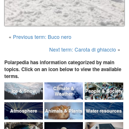
«
Previous term: Buco nero
Next term: Carota di ghiaccio
»
Polarpedia has information categorized by main
topics. Click on an icon below to view the available
terms.
Climate &
Ice & Snow
People & Society
Weather
Atmosphere
Animals & Plants
Water resources