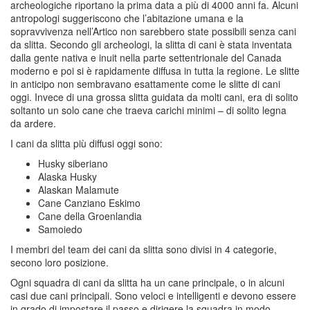
archeologiche riportano la prima data a più di 4000 anni fa. Alcuni
antropologi suggeriscono che l’abitazione umana e la
sopravvivenza nell’Artico non sarebbero state possibili senza cani
da slitta. Secondo gli archeologi, la slitta di cani è stata inventata
dalla gente nativa e inuit nella parte settentrionale del Canada
moderno e poi si è rapidamente diffusa in tutta la regione. Le slitte
in anticipo non sembravano esattamente come le slitte di cani
oggi. Invece di una grossa slitta guidata da molti cani, era di solito
soltanto un solo cane che traeva carichi minimi – di solito legna
da ardere.
I cani da slitta più diffusi oggi sono:
Husky siberiano
Alaska Husky
Alaskan Malamute
Cane Canziano Eskimo
Cane della Groenlandia
Samoiedo
I membri del team dei cani da slitta sono divisi in 4 categorie,
secono loro posizione.
Ogni squadra di cani da slitta ha un cane principale, o in alcuni
casi due cani principali. Sono veloci e intelligenti e devono essere
in grado di impostare il passo e dirigere la squadra in modo