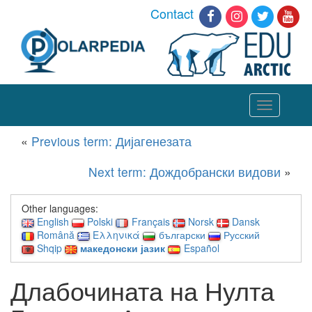
Contact
Toggle
navigation
«
Previous term: Дијагенезата
Next term: Дождобрански видови
»
Other languages:
English
Polski
Français
Norsk
Dansk
Română
Ελληνικά
български
Русский
Shqip
македонски јазик
Español
Длабочината на Нулта