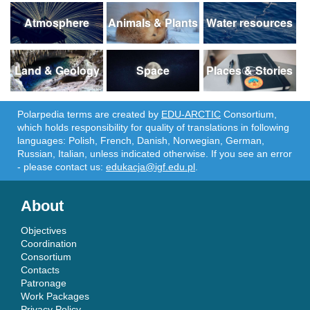
Atmosphere
Animals & Plants
Water resources
Land & Geology
Space
Places & Stories
Polarpedia terms are created by
EDU-ARCTIC
Consortium,
which holds responsibility for quality of translations in following
languages: Polish, French, Danish, Norwegian, German,
Russian, Italian, unless indicated otherwise. If you see an error
- please contact us:
edukacja@igf.edu.pl
.
About
Objectives
Coordination
Consortium
Contacts
Patronage
Work Packages
Privacy Policy