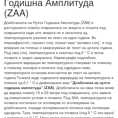
Годишна Амплитуда
(ZAA)
Длабочината на Нулта Годишна Амплитуда (ZAA) е
растојанието помеѓу површината на земјата и точката под
површината каде што земјата не е засегната од
температурните разлики во текот на една година. Во
пермафростот, горниот слој, познат како “активен слој”, е под
влијание на топење и замрзнување во текот на целата година.
Под овој слој, температурата е секогаш под 0 ° C и затоа
почвата е трајно замрзната. Навлегувајќи подлабоко,
годишните варијации во температурата стануваат се помалку
и помалку значајни и конечно под одредено ниво,
температурата останува константна во текот на целата
година.Точката каде годишната варијација на температурата е
помала од 0,1 ° C е дефинирана како
“Длабочина на нулта
годишна амплитуда” (ZAA)
. Длабочината на оваа точка може
да варира помеѓу 10 и 20 метри под површината, што зависи
од климатските услови и почвата. Под ЗАА, температурата на
почвата постепено се зголемува со зголемување на
длабочината, поради геотермичната топлина која потекнува
одоздола. Тука, температурата на почвата (под 0 ° C низ мраз)
е повторно на 0 ° C. Оваа точка затоа ја одделува замрзнатaтa