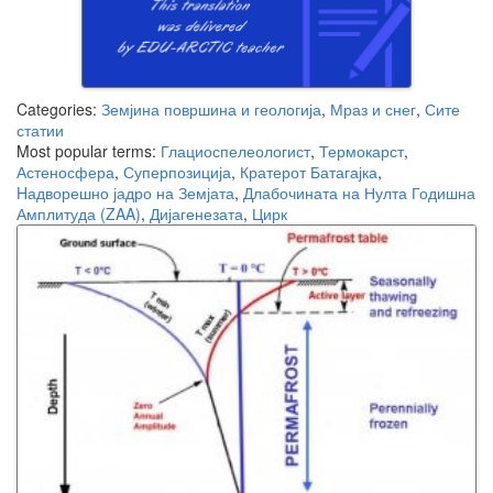
Categories:
Земјина површина и геологија
,
Мраз и снег
,
Сите
статии
Most popular terms:
Глациоспелеологист
,
Термокарст
,
Астеносфера
,
Суперпозиција
,
Кратерот Батагајка
,
Hадворешно јадро на Земјата
,
Длабочината на Нулта Годишна
Амплитуда (ZAA)
,
Дијагенезата
,
Цирк