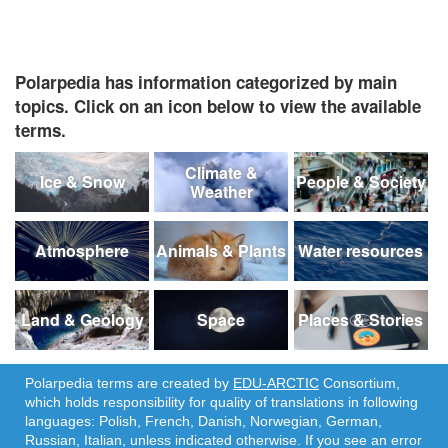
Polarpedia has information categorized by main
topics. Click on an icon below to view the available
terms.
Climate &
Ice & Snow
People & Society
Weather
Atmosphere
Animals & Plants
Water resources
Land & Geology
Space
Places & Stories
Polarpedia terms are created by
EDU-ARCTIC
Consortium,
which holds responsibility for quality of translations in following
languages: Polish, French, Danish, Norwegian, German,
Russian, Italian, unless indicated otherwise. If you see an error