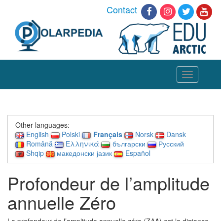
Contact
Toggle
navigation
Other languages:
English
Polski
Français
Norsk
Dansk
Română
Ελληνικά
български
Русский
Shqip
македонски јазик
Español
Profondeur de l’amplitude
annuelle Zéro
La profondeur de l’amplitude annuelle zéro (ZAA) est la distance