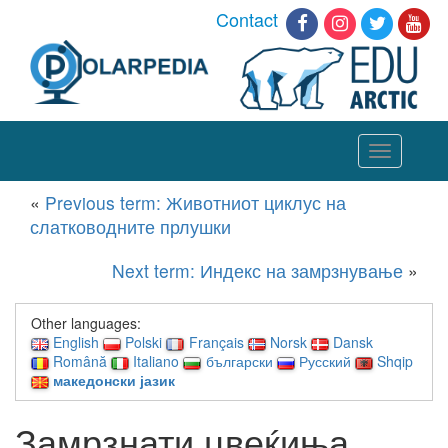
Contact
Toggle
navigation
«
Previous term: Животниот циклус на
слатководните прлушки
Next term: Индекс на замрзнување
»
Other languages:
English
Polski
Français
Norsk
Dansk
Română
Italiano
български
Русский
Shqip
македонски јазик
Замрзнати цвеќиња