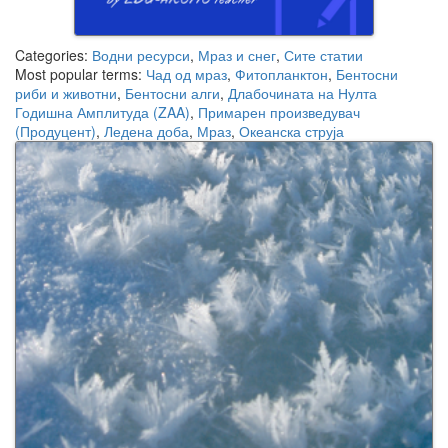
Categories:
Водни ресурси
,
Мраз и снег
,
Сите статии
Most popular terms:
Чад од мраз
,
Фитопланктон
,
Бентосни
риби и животни
,
Бентосни алги
,
Длабочината на Нулта
Годишна Амплитуда (ZAA)
,
Примарен произведувач
(Продуцент)
,
Ледена доба
,
Мраз
,
Океанска струја