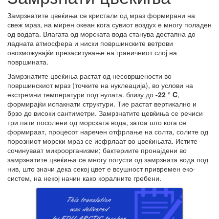
Замрзнатите цвеќиња се кристали од мраз формирани на
свеж мраз, на мирен океан кога сувиот воздух е многу поладен
од водата. Влагата од морската вода станува достапна до
ладната атмосфера и ниски површинските ветрови
овозможувајќи презаситување на граничниот слој на
површината.
Замрзнатите цвеќиња растат од несовршености во
површинскиот мраз (точките на нуклеација), во услови на
екстремни температури под нулата. близу до
-22 ° C
,
формирајќи испакнати структури. Тие растат вертикално и
брзо до високи сантиметри. Замрзнатите цевќиња се речиси
три пати посолени од морската вода, затоа што кога се
формираат, процесот наречен отфрлање на солта, солите од
порозниот морски мраз се исфрлаат во цвеќињата. Истите
сочинуваат микроорганизми; бактериите пронајдени во
замрзнатите цвеќиња се многу погусти од замрзната вода под
нив, што значи дека секој цвет е всушност привремен еко-
систем, на некој начин како коралните гребени.