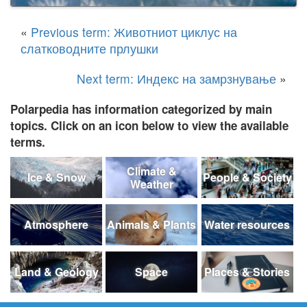
«
Previous term: Животниот циклус на
слатководните прлушки
Next term: Индекс на замрзнување
»
Polarpedia has information categorized by main
topics. Click on an icon below to view the available
terms.
Climate &
Ice & Snow
People & Society
Weather
Atmosphere
Animals & Plants
Water resources
Land & Geology
Space
Places & Stories