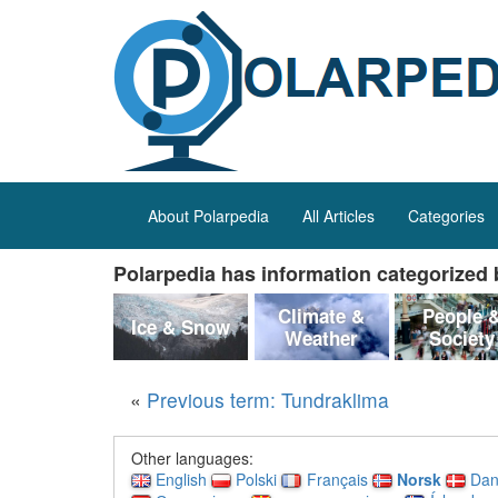
About Polarpedia
All Articles
Categories
Polarpedia has information categorized b
Climate &
People 
Ice & Snow
Weather
Society
«
Previous term: Tundraklima
Other languages:
English
Polski
Français
Norsk
Dan