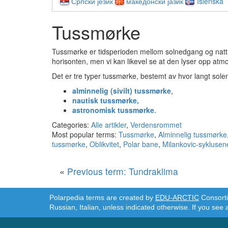
Српски језик
македонски јазик
Íslenska
Tussmørke
Tussmørke er tidsperioden mellom solnedgang og natt,
horisonten, men vi kan likevel se at den lyser opp atm
Det er tre typer tussmørke, bestemt av hvor langt sole
alminnelig (sivilt) tussmørke
,
nautisk tussmørke,
astronomisk tussmørke
.
Categories:
Alle artikler
,
Verdensrommet
Most popular terms:
Tussmørke
,
Alminnelig tussmørke
tussmørke
,
Oblikvitet
,
Polar bane
,
Milankovic-syklusen
«
Previous term: Tundraklima
Polarpedia terms are created by
EDU-ARCTIC
Consortiu
Russian, Italian, unless indicated otherwise. If you see 