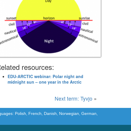
elated resources:
EDU-ARCTIC webinar: Polar night and
midnight sun – one year in the Arctic
Next term: Tyvjo
»
languages: Polish, French, Danish, Norwegian, German,