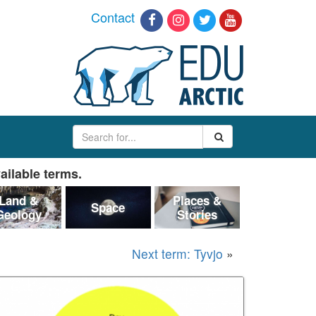
Contact
ailable terms.
Land &
Places &
Space
Geology
Stories
Next term: Tyvjo
»