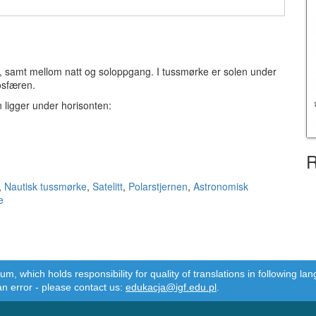
 samt mellom natt og soloppgang. I tussmørke er solen under
osfæren.
n ligger under horisonten:
R
,
Nautisk tussmørke
,
Satelitt
,
Polarstjernen
,
Astronomisk
e
m, which holds responsibility for quality of translations in following 
an error - please contact us:
edukacja@igf.edu.pl
.