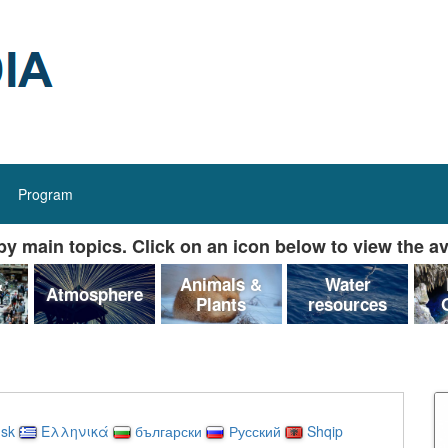
Program
y main topics. Click on an icon below to view the av
&
Animals &
Water
Atmosphere
Plants
resources
sk
Ελληνικά
български
Русский
Shqip