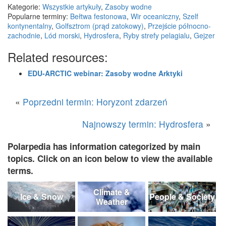
Kategorie:
Wszystkie artykuły
,
Zasoby wodne
Popularne terminy:
Bełtwa festonowa
,
Wir oceaniczny
,
Szelf
kontynentalny
,
Golfsztrom (prąd zatokowy)
,
Przejście północno-
zachodnie
,
Lód morski
,
Hydrosfera
,
Ryby strefy pelagialu
,
Gejzer
Related resources:
EDU-ARCTIC webinar: Zasoby wodne Arktyki
«
Poprzedni termin: Horyzont zdarzeń
Najnowszy termin: Hydrosfera
»
Polarpedia has information categorized by main
topics. Click on an icon below to view the available
terms.
Climate &
Ice & Snow
People & Society
Weather