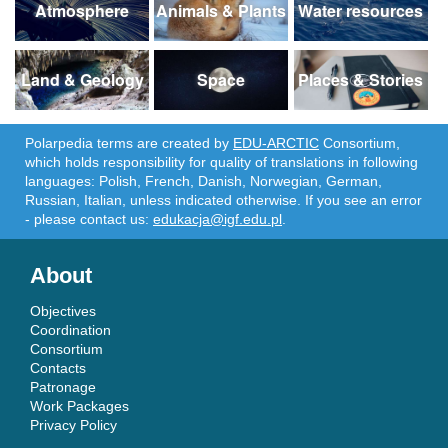
Atmosphere
Animals & Plants
Water resources
Land & Geology
Space
Places & Stories
Polarpedia terms are created by
EDU-ARCTIC
Consortium,
which holds responsibility for quality of translations in following
languages: Polish, French, Danish, Norwegian, German,
Russian, Italian, unless indicated otherwise. If you see an error
- please contact us:
edukacja@igf.edu.pl
.
About
Objectives
Coordination
Consortium
Contacts
Patronage
Work Packages
Privacy Policy