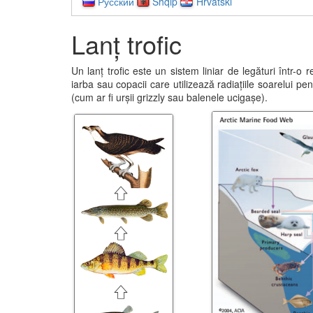
Русский
Shqip
Hrvatski
Lanț trofic
Un lanț trofic este un sistem liniar de legături într-o
iarba sau copacii care utilizează radiațiile soarelui p
(cum ar fi urșii grizzly sau balenele ucigașe).