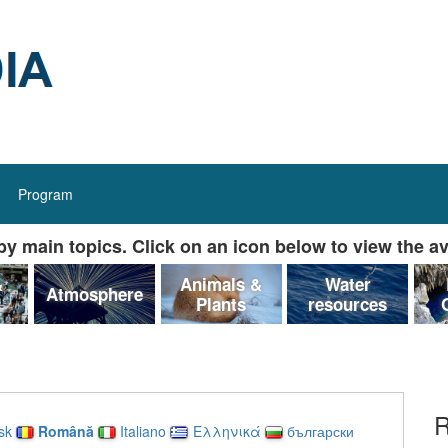
Program
y main topics. Click on an icon below to view the av
&
Animals &
Water
Atmosphere
Plants
resources
R
sk
Română
Italiano
Ελληνικά
български