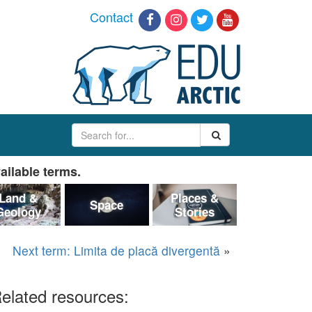
Contact
ailable terms.
Land &
Places &
Space
Geology
Stories
Next term: Limita de placă divergentă
»
elated resources: