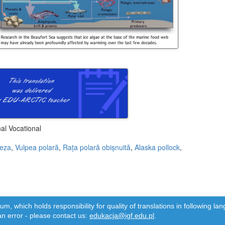
al Vocational
teza
,
Vulpea polară
,
Rața polară obișnuită
,
Alaska pollock
,
m, which holds responsibility for quality of translations in following 
an error - please contact us:
edukacja@igf.edu.pl
.