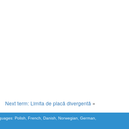
Next term: Limita de placă divergentă
»
languages: Polish, French, Danish, Norwegian, German,