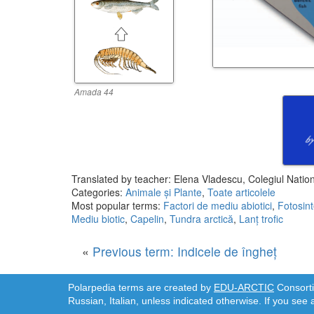
Amada 44
Translated by teacher: Elena Vladescu, Colegiul Nation
Categories:
Animale și Plante
,
Toate articolele
Most popular terms:
Factori de mediu abiotici
,
Fotosin
Mediu biotic
,
Capelin
,
Tundra arctică
,
Lanț trofic
«
Previous term: Indicele de îngheț
Polarpedia terms are created by
EDU-ARCTIC
Consortiu
Russian, Italian, unless indicated otherwise. If you see 