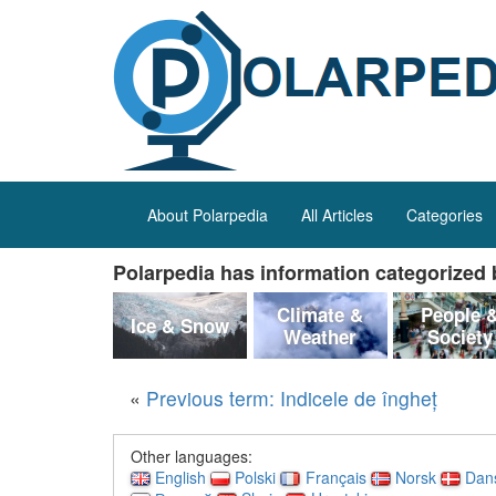
About Polarpedia
All Articles
Categories
Polarpedia has information categorized b
Climate &
People 
Ice & Snow
Weather
Society
«
Previous term: Indicele de îngheț
Other languages:
English
Polski
Français
Norsk
Dan