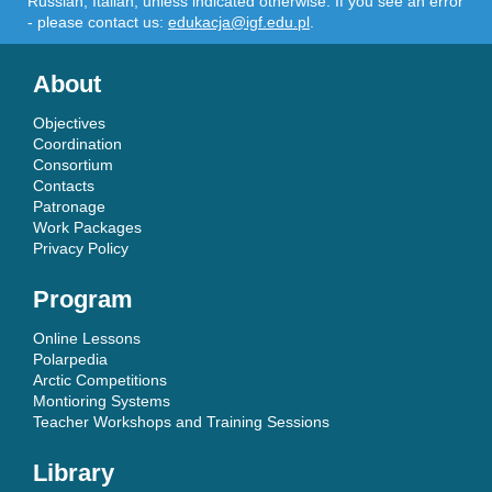
Russian, Italian, unless indicated otherwise. If you see an error
- please contact us:
edukacja@igf.edu.pl
.
About
Objectives
Coordination
Consortium
Contacts
Patronage
Work Packages
Privacy Policy
Program
Online Lessons
Polarpedia
Arctic Competitions
Montioring Systems
Teacher Workshops and Training Sessions
Library