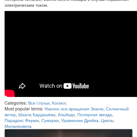
электрическим током.
Categories:
Все статьи
,
Космос
Most popular terms:
Наклон оси вращения Земли
,
Солнечный
ветер
,
Шкала Кардашёва
,
Альбедо
,
Полярная звезда
,
Парадокс Ферми
,
Сумерки
,
Уравнение Дрейка
,
Циклы
Миланковича