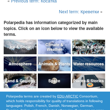
«
Previous term: Косатка
Next term: Креветки
»
Polarpedia has information categorized by main
topics. Click on an icon below to view the available
terms.
Climate &
Ice & Snow
People & Society
Weather
Atmosphere
Animals & Plants
Water resources
Land & Geology
Space
Places & Stories
Polarpedia terms are created by
EDU-ARCTIC
Consortium,
which holds responsibility for quality of translations in following
languages: Polish, French, Danish, Norwegian, German,