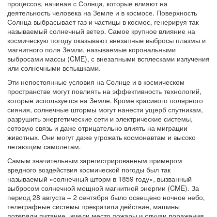
процессов, начиная с Солнца, которые влияют на
деятельность человека на Земле и в космосе. Поверхность
Солнца выбрасывает газ и частицы в космос, генерируя так
называемый солнечный ветер. Самое крупное влияние на
космическую погоду оказывают внезапные выбросы плазмы и
магнитного поля Земли, называемые корональными
выбросами массы (CME), с внезапными всплесками излучения
или солнечными вспышками.
Эти непостоянные условия на Солнце и в космическом
пространстве могут повлиять на эффективность технологий,
которые используется на Земле. Кроме красивого полярного
сияния, солнечные штормы могут нанести ущерб спутникам,
разрушить энергетические сети и электрические системы,
сотовую связь и даже отрицательно влиять на миграции
животных. Они могут даже угрожать космонавтам и высоко
летающим самолетам.
Самым значительным зарегистрированным примером
вредного воздействия космической погоды был так
называемый «солнечный шторм в 1859 году», вызванный
выбросом солнечной мощной магнитной энергии (CME). За
период 28 августа – 2 сентября было освещено ночное небо,
телеграфные системы прекратили действие, машины
потеряли питание, имели место пожары и случаи поражения