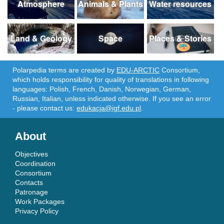
Atmosphere
Animals & Plants
Water resources
Land & Geology
Space
Places & Stories
Polarpedia terms are created by
EDU-ARCTIC
Consortium,
which holds responsibility for quality of translations in following
languages: Polish, French, Danish, Norwegian, German,
Russian, Italian, unless indicated otherwise. If you see an error
- please contact us:
edukacja@igf.edu.pl
.
About
Objectives
Coordination
Consortium
Contacts
Patronage
Work Packages
Privacy Policy