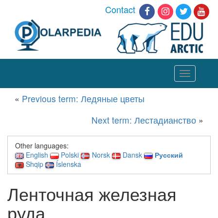
Contact
Toggle
navigation
«
Previous term: Ледяные цветы
Next term: Лестадианство
»
Other languages:
English
Polski
Norsk
Dansk
Русский
Shqip
Íslenska
Ленточная железная
руда