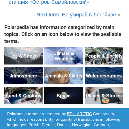
станция «Остров Самойловский»
Next term: Не умирай в Лонгйире
»
Polarpedia has information categorized by main
topics. Click on an icon below to view the available
terms.
Climate &
Ice & Snow
People & Society
Weather
Atmosphere
Animals & Plants
Water resources
Land & Geology
Space
Places & Stories
Polarpedia terms are created by
EDU-ARCTIC
Consortium,
which holds responsibility for quality of translations in following
languages: Polish, French, Danish, Norwegian, German,