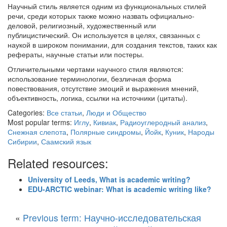
Научный стиль является одним из функциональных стилей
речи, среди которых также можно назвать официально-
деловой, религиозный, художественный или
публицистический. Он используется в целях, связанных с
наукой в широком понимании, для создания текстов, таких как
рефераты, научные статьи или постеры.
Отличительными чертами научного стиля являются:
использование терминологии, безличная форма
повествования, отсутствие эмоций и выражения мнений,
объективность, логика, ссылки на источники (цитаты).
Categories:
Все статьи
,
Люди и Общество
Most popular terms:
Иглу
,
Кивиак
,
Радиоуглеродный анализ
,
Снежная слепота
,
Полярные синдромы
,
Йойк
,
Куник
,
Народы
Сибирии
,
Саамский язык
Related resources:
University of Leeds, What is academic writing?
EDU-ARCTIC webinar: What is academic writing like?
«
Previous term: Научно-исследовательская