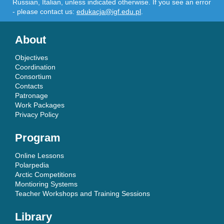
Russian, Italian, unless indicated otherwise. If you see an error
- please contact us:
edukacja@igf.edu.pl
.
About
Objectives
Coordination
Consortium
Contacts
Patronage
Work Packages
Privacy Policy
Program
Online Lessons
Polarpedia
Arctic Competitions
Montioring Systems
Teacher Workshops and Training Sessions
Library