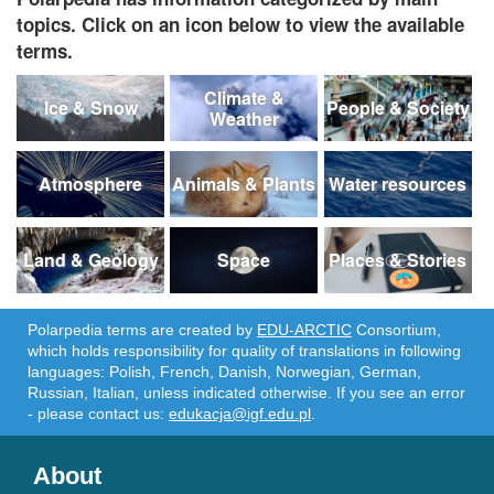
topics. Click on an icon below to view the available
terms.
Climate &
Ice & Snow
People & Society
Weather
Atmosphere
Animals & Plants
Water resources
Land & Geology
Space
Places & Stories
Polarpedia terms are created by
EDU-ARCTIC
Consortium,
which holds responsibility for quality of translations in following
languages: Polish, French, Danish, Norwegian, German,
Russian, Italian, unless indicated otherwise. If you see an error
- please contact us:
edukacja@igf.edu.pl
.
About