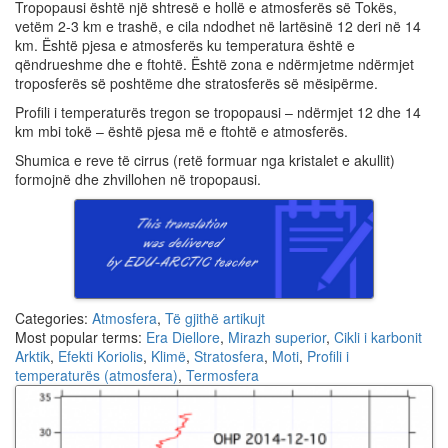
Tropopausi është një shtresë e hollë e atmosferës së Tokës,
vetëm 2-3 km e trashë, e cila ndodhet në lartësinë 12 deri në 14
km. Është pjesa e atmosferës ku temperatura është e
qëndrueshme dhe e ftohtë. Është zona e ndërmjetme ndërmjet
troposferës së poshtëme dhe stratosferës së mësipërme.
Profili i temperaturës tregon se tropopausi – ndërmjet 12 dhe 14
km mbi tokë – është pjesa më e ftohtë e atmosferës.
Shumica e reve të cirrus (retë formuar nga kristalet e akullit)
formojnë dhe zhvillohen në tropopausi.
Categories:
Atmosfera
,
Të gjithë artikujt
Most popular terms:
Era Diellore
,
Mirazh superior
,
Cikli i karbonit
Arktik
,
Efekti Koriolis
,
Klimë
,
Stratosfera
,
Moti
,
Profili i
temperaturës (atmosfera)
,
Termosfera