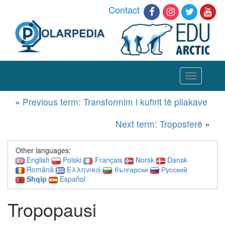
Contact
Toggle
navigation
«
Previous term: Transformim i kufirit të pllakave
Next term: Troposferë
»
Other languages:
English
Polski
Français
Norsk
Dansk
Română
Ελληνικά
български
Русский
Shqip
Español
Tropopausi