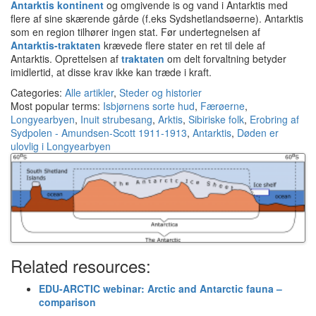
Antarktis kontinent
og omgivende is og vand i Antarktis med
flere af sine skærende gårde (f.eks Sydshetlandsøerne).
Antarktis
som en region tilhører ingen stat.
Før undertegnelsen af
Antarktis-traktaten
krævede flere stater en ret til dele af
Antarktis.
Oprettelsen af
traktaten
om delt forvaltning betyder
imidlertid, at disse krav ikke kan træde i kraft.
Categories:
Alle artikler
,
Steder og historier
Most popular terms:
Isbjørnens sorte hud
,
Færøerne
,
Longyearbyen
,
Inuit strubesang
,
Arktis
,
Sibiriske folk
,
Erobring af
Sydpolen - Amundsen-Scott 1911-1913
,
Antarktis
,
Døden er
ulovlig i Longyearbyen
Related resources:
EDU-ARCTIC webinar: Arctic and Antarctic fauna –
comparison