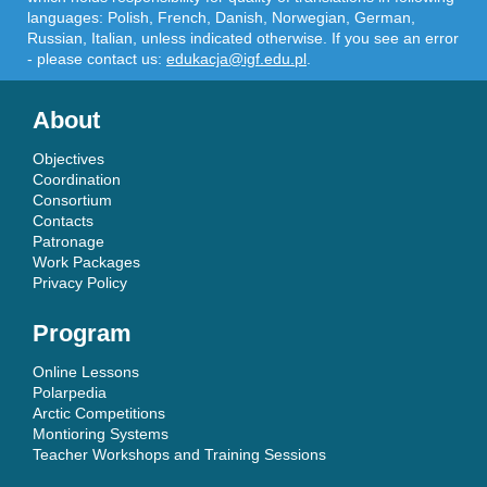
languages: Polish, French, Danish, Norwegian, German,
Russian, Italian, unless indicated otherwise. If you see an error
- please contact us:
edukacja@igf.edu.pl
.
About
Objectives
Coordination
Consortium
Contacts
Patronage
Work Packages
Privacy Policy
Program
Online Lessons
Polarpedia
Arctic Competitions
Montioring Systems
Teacher Workshops and Training Sessions