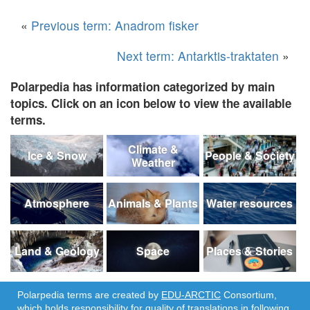
«
Previous term: Anadrom fisker
Next term: Antarktis-traktaten
»
Polarpedia has information categorized by main
topics. Click on an icon below to view the available
terms.
Climate &
Ice & Snow
People & Society
Weather
Atmosphere
Animals & Plants
Water resources
Land & Geology
Space
Places & Stories
Polarpedia terms are created by
EDU-ARCTIC
Consortium,
which holds responsibility for quality of translations in following