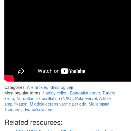
Categories:
Alle artikler
,
Klima og vejr
Most popular terms:
Hadley cellen
,
Batagaika krater
,
Tundra
klima
,
Nordatlantisk oscillation (NAO)
,
Polarhvirvel
,
Arktisk
amplifikation
,
Middelalderens varme periode
,
Mellemistid
,
Tsunami advarselssystem
Related resources: