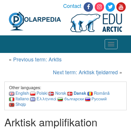
Contact
Toggle
navigation
«
Previous term: Arktis
Next term: Arktisk fjeldørred
»
Other languages:
English
Polski
Norsk
Dansk
Română
Italiano
Ελληνικά
български
Русский
Shqip
Arktisk amplifikation