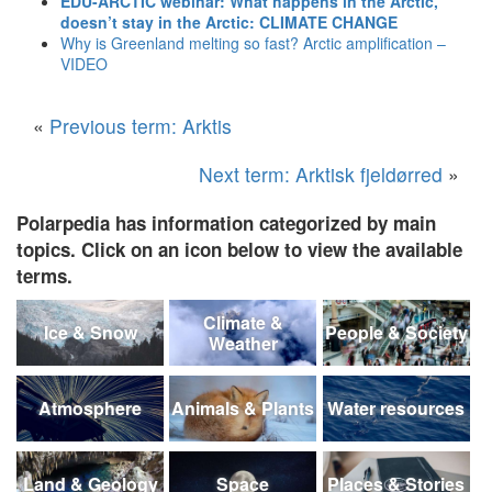
EDU-ARCTIC webinar: What happens in the Arctic,
doesn’t stay in the Arctic: CLIMATE CHANGE
Why is Greenland melting so fast? Arctic amplification –
VIDEO
«
Previous term: Arktis
Next term: Arktisk fjeldørred
»
Polarpedia has information categorized by main
topics. Click on an icon below to view the available
terms.
Climate &
Ice & Snow
People & Society
Weather
Atmosphere
Animals & Plants
Water resources
Land & Geology
Space
Places & Stories