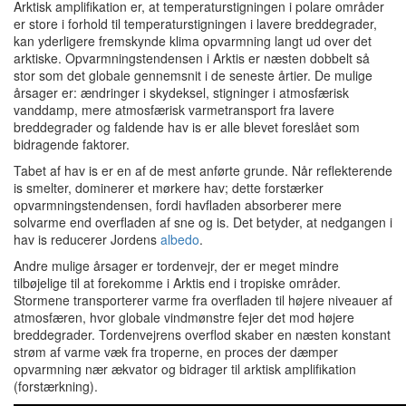
Arktisk amplifikation er, at temperaturstigningen i polare områder
er store i forhold til temperaturstigningen i lavere breddegrader,
kan yderligere fremskynde klima opvarmning langt ud over det
arktiske.
Opvarmningstendensen i Arktis er næsten dobbelt så
stor som det globale gennemsnit i de seneste årtier.
De mulige
årsager er: ændringer i skydeksel, stigninger i atmosfærisk
vanddamp, mere atmosfærisk varmetransport fra lavere
breddegrader og faldende hav is er alle blevet foreslået som
bidragende faktorer.
Tabet af hav is er en af de mest anførte grunde.
Når reflekterende
is smelter, dominerer et mørkere hav;
dette forstærker
opvarmningstendensen, fordi havfladen absorberer mere
solvarme end overfladen af sne og is.
Det betyder, at nedgangen i
hav is reducerer Jordens
albedo
.
Andre mulige årsager er tordenvejr, der er meget mindre
tilbøjelige til at forekomme i Arktis end i tropiske områder.
Stormene transporterer varme fra overfladen til højere niveauer af
atmosfæren, hvor globale vindmønstre fejer det mod højere
breddegrader.
Tordenvejrens overflod skaber en næsten konstant
strøm af varme væk fra troperne, en proces der dæmper
opvarmning nær ækvator og bidrager til arktisk amplifikation
(forstærkning).