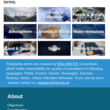
terms.
Climate &
Ice & Snow
People & Society
Weather
Atmosphere
Animals & Plants
Water resources
Land & Geology
Space
Places & Stories
Polarpedia terms are created by
EDU-ARCTIC
Consortium,
which holds responsibility for quality of translations in following
languages: Polish, French, Danish, Norwegian, German,
Russian, Italian, unless indicated otherwise. If you see an error
- please contact us:
edukacja@igf.edu.pl
.
About
Objectives
Coordination