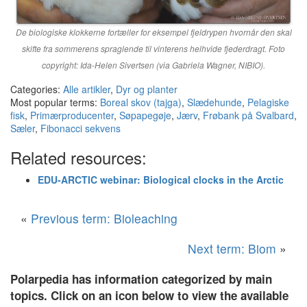
De biologiske klokkerne fortæller for eksempel fjeldrypen hvornår den skal
skifte fra sommerens spraglende til vinterens helhvide fjederdragt. Foto
copyright: Ida-Helen Sivertsen (via Gabriela Wagner, NIBIO).
Categories:
Alle artikler
,
Dyr og planter
Most popular terms:
Boreal skov (tajga)
,
Slædehunde
,
Pelagiske
fisk
,
Primærproducenter
,
Søpapegøje
,
Jærv
,
Frøbank på Svalbard
,
Sæler
,
Fibonacci sekvens
Related resources:
EDU-ARCTIC webinar: Biological clocks in the Arctic
«
Previous term: Bioleaching
Next term: Biom
»
Polarpedia has information categorized by main
topics. Click on an icon below to view the available