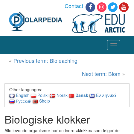
Contact
Toggle
navigation
«
Previous term: Bioleaching
Next term: Biom
»
Other languages:
English
Polski
Norsk
Dansk
Ελληνικά
Русский
Shqip
Biologiske klokker
Alle levende organismer har en indre «klokke» som følger de